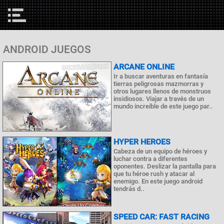
ANDROID JUEGOS
ARCANE ONLINE
Ir a buscar aventuras en fantasía
tierras peligrosas mazmorras y
otros lugares llenos de monstruos
insidiosos. Viajar a través de un
mundo increíble de este juego par..
HYPER HEROES
Cabeza de un equipo de héroes y
luchar contra a diferentes
oponentes. Deslizar la pantalla para
que tu héroe rush y atacar al
enemigo. En este juego android
tendrás d..
SPEED CAR: FAST RACING