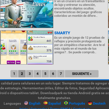
Ir en un crucero en un transatlántico
de lujo y entrenar su atención,
encontrando objetos ocultos.
Características del juego: gráficos
coloridos un montón de difere..
SMARTY
Es un simple juego de 12 pruebas de
reflejos y precisión protagonizada
por un simpático character. Are te el
más rápido en el mundo de tus
amigos? . Se puede comprob..
1
2
3
4
5
6
7
SIGUIENTE »
calidad para celulares en un solo lugar. Siempre tratamos de agregar 
de estrategia, Herramientas útiles, Editor de fotos, Seguridad Aplica
roid o dispositivos tablet. Downloadpark su tienda Android gratis se a
totalmente gratuitas.
Languages
English
Español
Português
Deutsch