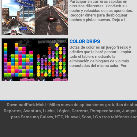
Participar en carreras rápidas en
circuitos diferentes. Conducir su
coche y velocidad de sus oponentes.
Recoger dinero para desbloquear
coches y pistas nuevas. Deja a t..
COLOR DRIPS
Gotas de color es un juego fresco y
adictivo que te hará pensar! Limpiar
todo el tablero mediante la
eliminación de bloques de 2 o más
conectados del mismo color. Per..
DownloadPark.Mobi - Miles nuevo de aplicaciones gratuitas de alta 
Deportes, Aventura, Lucha, Lógica, Carreras, Rompecabezas, Juegos 
para Samsung Galaxy, HTC, Huawei, Sony, LG y tros teléfonos and