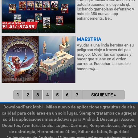
actualizaciones, incluyendo qb
luchando gameplans defensivo y
más de 350 nuevas app
enhancements. Be..
MAESTRIA
Ayudar a una linda heroína en su
peligroso viaje a través del país
mágico. Mover las campanas y
hacer que suene en el orden
correcto. Escuchar la increíble
hacen m�..
1
2
3
4
5
6
7
SIGUIENTE »
DownloadPark.Mobi - Miles nuevo de aplicaciones gratuitas de alta
calidad para celulares en un solo lugar. Siempre tratamos de agregar
sólo las aplicaciones más adictivas para Android. Descargar Acción,
Deportes, Aventura, Lucha, Lógica, Carreras, Rompecabezas, Juegos
de estrategia, Herramientas útiles, Editor de fotos, Seguridad
Aplicaciones de Android y Miles mejores Imágenes Animadas en