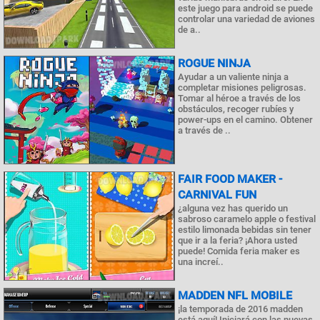
este juego para android se puede
controlar una variedad de aviones
de a..
ROGUE NINJA
Ayudar a un valiente ninja a
completar misiones peligrosas.
Tomar al héroe a través de los
obstáculos, recoger rubíes y
power-ups en el camino. Obtener
a través de ..
FAIR FOOD MAKER -
CARNIVAL FUN
¿alguna vez has querido un
sabroso caramelo apple o festival
estilo limonada bebidas sin tener
que ir a la feria? ¡Ahora usted
puede! Comida feria maker es
una increí..
MADDEN NFL MOBILE
¡la temporada de 2016 madden
está aquí! Iniciará con las nuevas