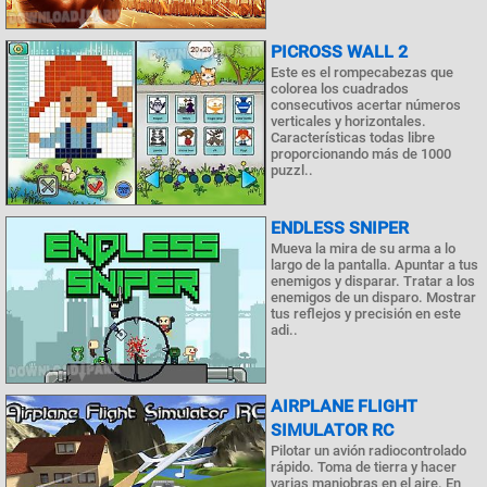
PICROSS WALL 2
Este es el rompecabezas que
colorea los cuadrados
consecutivos acertar números
verticales y horizontales.
Características todas libre
proporcionando más de 1000
puzzl..
ENDLESS SNIPER
Mueva la mira de su arma a lo
largo de la pantalla. Apuntar a tus
enemigos y disparar. Tratar a los
enemigos de un disparo. Mostrar
tus reflejos y precisión en este
adi..
AIRPLANE FLIGHT
SIMULATOR RC
Pilotar un avión radiocontrolado
rápido. Toma de tierra y hacer
varias maniobras en el aire. En