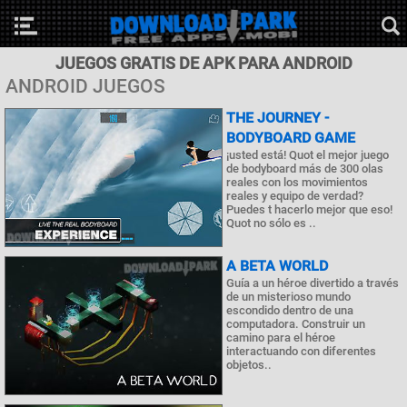
JUEGOS GRATIS DE APK PARA ANDROID
ANDROID JUEGOS
THE JOURNEY -
BODYBOARD GAME
¡usted está! Quot el mejor juego
de bodyboard más de 300 olas
reales con los movimientos
reales y equipo de verdad?
Puedes t hacerlo mejor que eso!
Quot no sólo es ..
A BETA WORLD
Guía a un héroe divertido a través
de un misterioso mundo
escondido dentro de una
computadora. Construir un
camino para el héroe
interactuando con diferentes
objetos..