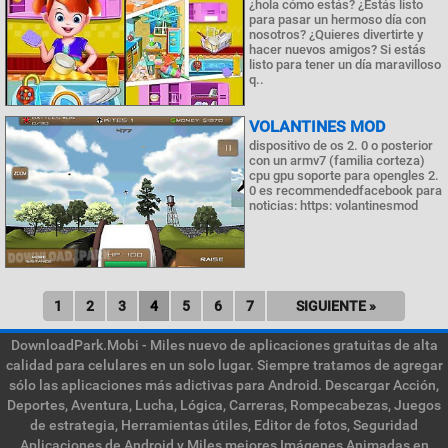
¿hola cómo estás? ¿Estás listo
para pasar un hermoso día con
nosotros? ¿Quieres divertirte y
hacer nuevos amigos? Si estás
listo para tener un día maravilloso
q..
VOLANTINES MOD
dispositivo de os 2. 0 o posterior
con un armv7 (familia corteza)
cpu gpu soporte para opengles 2.
0 es recommendedfacebook para
noticias: https: volantinesmod
1
2
3
4
5
6
7
SIGUIENTE »
DownloadPark.Mobi - Miles nuevo de aplicaciones gratuitas de alta
calidad para celulares en un solo lugar. Siempre tratamos de agregar
sólo las aplicaciones más adictivas para Android. Descargar Acción,
Deportes, Aventura, Lucha, Lógica, Carreras, Rompecabezas, Juegos
de estrategia, Herramientas útiles, Editor de fotos, Seguridad
Aplicaciones de Android y Miles mejores Imágenes Animadas en