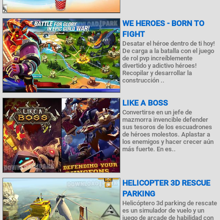
WE HEROES - BORN TO
FIGHT
Desatar el héroe dentro de ti hoy!
De carga a la batalla con el juego
de rol pvp increíblemente
divertido y adictivo héroes!
Recopilar y desarrollar la
construcción ..
LIKE A BOSS
Convertirse en un jefe de
mazmorra invencible defender
sus tesoros de los escuadrones
de héroes molestos. Aplastar a
los enemigos y hacer crecer aún
más fuerte. En es..
HELICOPTER 3D RESCUE
PARKING
Helicóptero 3d parking de rescate
es un simulador de vuelo y un
juego de arcade de habilidad con