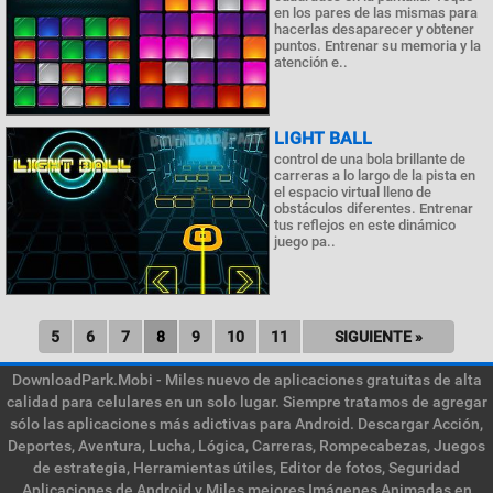
en los pares de las mismas para
hacerlas desaparecer y obtener
puntos. Entrenar su memoria y la
atención e..
LIGHT BALL
control de una bola brillante de
carreras a lo largo de la pista en
el espacio virtual lleno de
obstáculos diferentes. Entrenar
tus reflejos en este dinámico
juego pa..
5
6
7
8
9
10
11
SIGUIENTE »
DownloadPark.Mobi - Miles nuevo de aplicaciones gratuitas de alta
calidad para celulares en un solo lugar. Siempre tratamos de agregar
sólo las aplicaciones más adictivas para Android. Descargar Acción,
Deportes, Aventura, Lucha, Lógica, Carreras, Rompecabezas, Juegos
de estrategia, Herramientas útiles, Editor de fotos, Seguridad
Aplicaciones de Android y Miles mejores Imágenes Animadas en