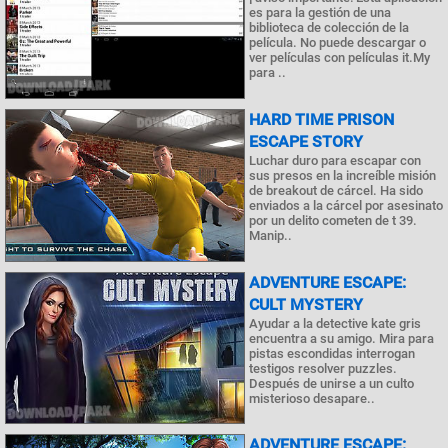
es para la gestión de una
biblioteca de colección de la
película. No puede descargar o
ver películas con películas it.My
para ..
HARD TIME PRISON
ESCAPE STORY
Luchar duro para escapar con
sus presos en la increíble misión
de breakout de cárcel. Ha sido
enviados a la cárcel por asesinato
por un delito cometen de t 39.
Manip..
ADVENTURE ESCAPE:
CULT MYSTERY
Ayudar a la detective kate gris
encuentra a su amigo. Mira para
pistas escondidas interrogan
testigos resolver puzzles.
Después de unirse a un culto
misterioso desapare..
ADVENTURE ESCAPE: