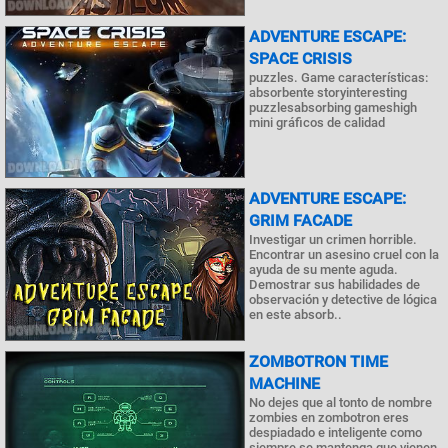
ADVENTURE ESCAPE:
SPACE CRISIS
puzzles. Game características:
absorbente storyinteresting
puzzlesabsorbing gameshigh
mini gráficos de calidad
ADVENTURE ESCAPE:
GRIM FACADE
Investigar un crimen horrible.
Encontrar un asesino cruel con la
ayuda de su mente aguda.
Demostrar sus habilidades de
observación y detective de lógica
en este absorb..
ZOMBOTRON TIME
MACHINE
No dejes que al tonto de nombre
zombies en zombotron eres
despiadado e inteligente como
siempre se mantenga que vienen