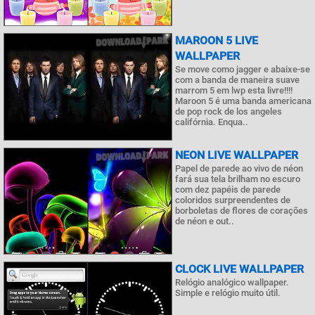
MAROON 5 LIVE
WALLPAPER
Se move como jagger e abaixe-se
com a banda de maneira suave
marrom 5 em lwp esta livre!!!!
Maroon 5 é uma banda americana
de pop rock de los angeles
califórnia. Enqua..
NEON LIVE WALLPAPER
Papel de parede ao vivo de néon
fará sua tela brilham no escuro
com dez papéis de parede
coloridos surpreendentes de
borboletas de flores de corações
de néon e out..
CLOCK LIVE WALLPAPER
Relógio analógico wallpaper.
Simple e relógio muito útil.