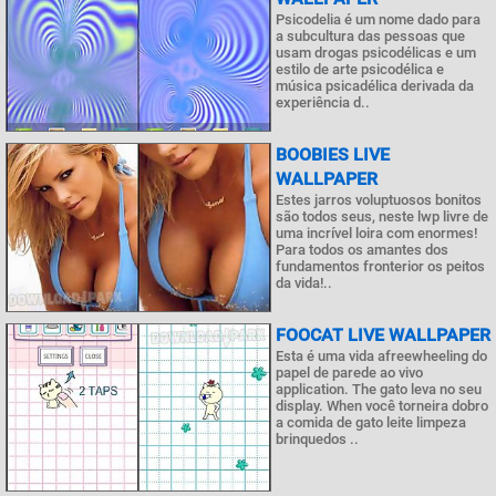
Psicodelia é um nome dado para
a subcultura das pessoas que
usam drogas psicodélicas e um
estilo de arte psicodélica e
música psicadélica derivada da
experiência d..
BOOBIES LIVE
WALLPAPER
Estes jarros voluptuosos bonitos
são todos seus, neste lwp livre de
uma incrível loira com enormes!
Para todos os amantes dos
fundamentos fronterior os peitos
da vida!..
FOOCAT LIVE WALLPAPER
Esta é uma vida afreewheeling do
papel de parede ao vivo
application. The gato leva no seu
display. When você torneira dobro
a comida de gato leite limpeza
brinquedos ..