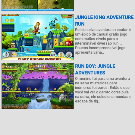
JUNGLE KING ADVENTURE
RUN
Rei da selva aventura executar é
um épico de casual grátis jogo
com muitos níveis para a
interminável diversão run...
Poucos incompreensível jogo
apresenta vária..
RUN BOY: JUNGLE
ADVENTURES
O menino foi para uma aventura
na selva misteriosa para
inúmeros tesouros. Então o que
você vai ver o garoto corre pula
na selva, ele coleciona moedas e
escapa de tig..