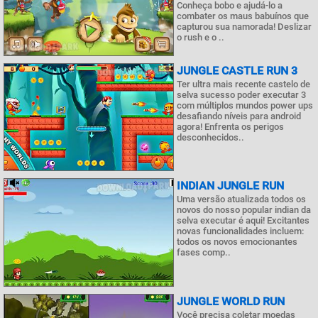
Conheça bobo e ajudá-lo a
combater os maus babuínos que
capturou sua namorada! Deslizar
o rush e o ..
JUNGLE CASTLE RUN 3
Ter ultra mais recente castelo de
selva sucesso poder executar 3
com múltiplos mundos power ups
desafiando níveis para android
agora! Enfrenta os perigos
desconhecidos..
INDIAN JUNGLE RUN
Uma versão atualizada todos os
novos do nosso popular indian da
selva executar é aqui! Excitantes
novas funcionalidades incluem:
todos os novos emocionantes
fases comp..
JUNGLE WORLD RUN
Você precisa coletar moedas