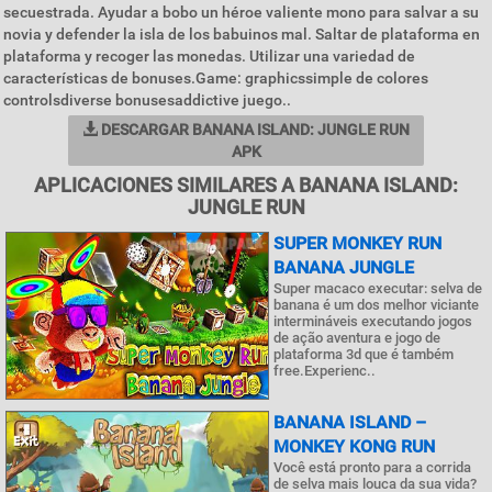
secuestrada. Ayudar a bobo un héroe valiente mono para salvar a su
novia y defender la isla de los babuinos mal. Saltar de plataforma en
plataforma y recoger las monedas. Utilizar una variedad de
características de bonuses.Game: graphicssimple de colores
controlsdiverse bonusesaddictive juego..
DESCARGAR BANANA ISLAND: JUNGLE RUN
APK
APLICACIONES SIMILARES A BANANA ISLAND:
JUNGLE RUN
SUPER MONKEY RUN
BANANA JUNGLE
Super macaco executar: selva de
banana é um dos melhor viciante
intermináveis executando jogos
de ação aventura e jogo de
plataforma 3d que é também
free.Experienc..
BANANA ISLAND –
MONKEY KONG RUN
Você está pronto para a corrida
de selva mais louca da sua vida?