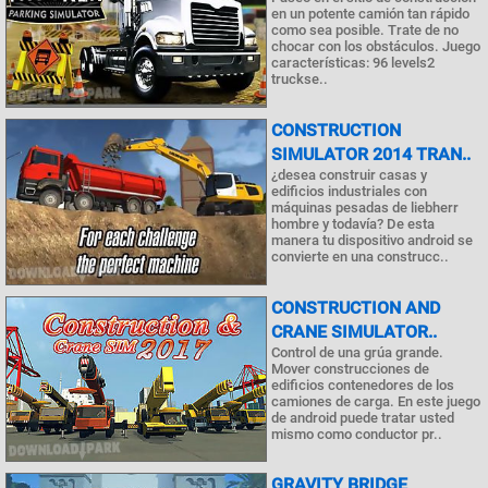
en un potente camión tan rápido
como sea posible. Trate de no
chocar con los obstáculos. Juego
características: 96 levels2
truckse..
CONSTRUCTION
SIMULATOR 2014 TRAN..
¿desea construir casas y
edificios industriales con
máquinas pesadas de liebherr
hombre y todavía? De esta
manera tu dispositivo android se
convierte en una construcc..
CONSTRUCTION AND
CRANE SIMULATOR..
Control de una grúa grande.
Mover construcciones de
edificios contenedores de los
camiones de carga. En este juego
de android puede tratar usted
mismo como conductor pr..
GRAVITY BRIDGE