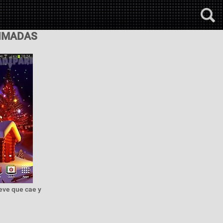
NIMADAS
eve que cae y