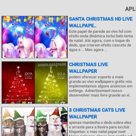
APL
SANTA CHRISTMAS HD LIVE
WALLPAPE..
Este papel de parede ao vivo hd com
efeito onda dinâmica inclui belo tema
de natal. Até agora, com o toque do
dedo, que criaram efeito cascata de
água s... Mas agora ..
CHRISTMAS LIVE
WALLPAPER
podem oferecer suporte a mais
grande ao vivo wallpapers grátis nós
implementamos alguns anúncios em
settings. Advertisement nosso
desenvolver mais livre grande ao vi..
3 CHRISTMAS CATS LIVE
WALLPAPER
apenas mantenha o dedo sobre eles
e arraste para a lixeira para excluir.
Etiquetas: x mas natal papai noel