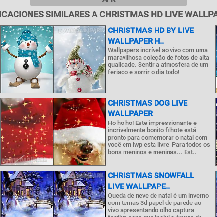
ICACIONES SIMILARES A CHRISTMAS HD LIVE WALLP
CHRISTMAS HD BY LIVE
WALLPAPER H..
Wallpapers incrível ao vivo com uma
maravilhosa coleção de fotos de alta
qualidade. Sentir a atmosfera de um
feriado e sorrir o dia todo!
CHRISTMAS DOG LIVE
WALLPAPER
Ho ho ho! Este impressionante e
incrivelmente bonito filhote está
pronto para comemorar o natal com
você em lwp esta livre! Para todos os
bons meninos e meninas... Est..
CHRISTMAS SNOWFALL
LIVE WALLPAPE..
Queda de neve de natal é um inverno
com temas 3d papel de parede ao
vivo apresentando olho captura