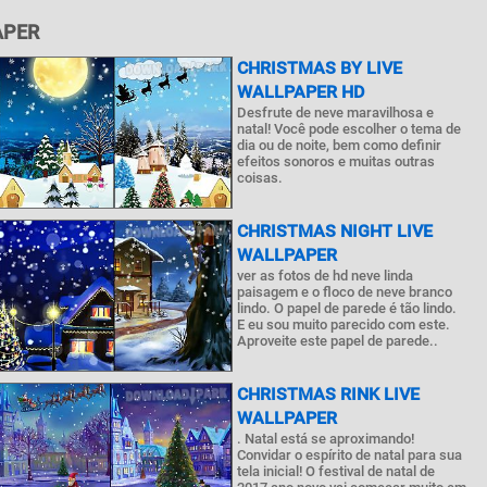
APER
CHRISTMAS BY LIVE
WALLPAPER HD
Desfrute de neve maravilhosa e
natal! Você pode escolher o tema de
dia ou de noite, bem como definir
efeitos sonoros e muitas outras
coisas.
CHRISTMAS NIGHT LIVE
WALLPAPER
ver as fotos de hd neve linda
paisagem e o floco de neve branco
lindo. O papel de parede é tão lindo.
E eu sou muito parecido com este.
Aproveite este papel de parede..
CHRISTMAS RINK LIVE
WALLPAPER
. Natal está se aproximando!
Convidar o espírito de natal para sua
tela inicial! O festival de natal de