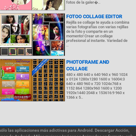
fotos de la galer�..
FOTOO COLLAGE EDITOR
Rejilla se collage te ayuda a combina
varias fotografías con varias rejillas
de la foto y comparte en un
momento! Crear un collage
profesional al instante. Variedad de
..
PHOTOFRAME AND
COLLAGE
480 x 480 640 x 640 960 x 960 1024
x 0124 1280x1280 1600 x 16004:3
640 x 480 960 x 720 1024x768 x
1152 864 1280x960 1600 x 1200
1920x1440 2048 x 153616:9 960 x
1366 x 5..
sólo las aplicaciones más adictivas para Android. Descargar Acción,