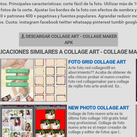
tos. Principales características: corte fácil de la foto. Utilizar más de 1
 fotos de la corte. Ajustar los bordes de la foto con efectos de sombra 
110 + patrones 400 + pegatinas y fuentes populares. Agrandar reducir m
otos. Cuota: instagram facebook twitter whatsapp pinterest tumblr goog
DESCARGAR COLLAGE ART - COLLAGE MAKER
APK
ICACIONES SIMILARES A COLLAGE ART - COLLAGE M
FOTO GRID COLLAGE ART
Arte foto red collagestill en
aburrimiento?? Acaba de obtener de
ella chicos probar el nuevo creativo
foto red collagemaker para collage
de rejilla foto arte android. Es..
NEW PHOTO COLLAGE ART
Collage de foto nuevo arte es la
última foto collage 100 gratis total
muy profesional. Collage de foto
nuevo arte es el mejor creador de
collage y editor de fotos que l..