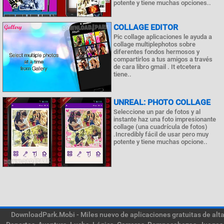
potente y tiene muchas opciones..
COLLAGE EDITOR
Pic collage aplicaciones le ayuda a
collage multiplephotos sobre
diferentes fondos hermosos y
compartirlos a tus amigos a través
de cara libro gmail . It etcetera
tiene..
UNREAL: PHOTO COLLAGE
Seleccione un par de fotos y al
instante haz una foto impresionante
collage (una cuadrícula de fotos)
.Incredibly fácil de usar pero muy
potente y tiene muchas opcione..
DownloadPark.Mobi - Miles nuevo de aplicaciones gratuitas de alta 