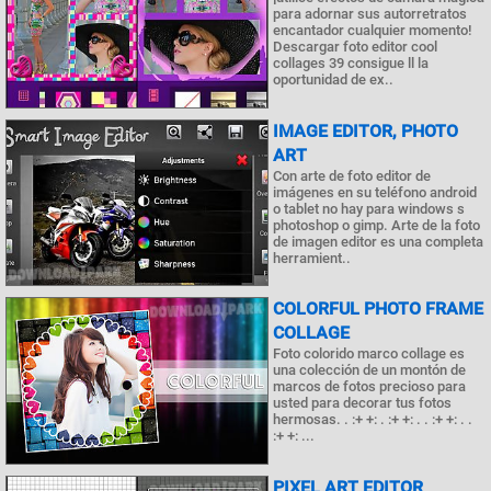
para adornar sus autorretratos
encantador cualquier momento!
Descargar foto editor cool
collages 39 consigue ll la
oportunidad de ex..
IMAGE EDITOR, PHOTO
ART
Con arte de foto editor de
imágenes en su teléfono android
o tablet no hay para windows s
photoshop o gimp. Arte de la foto
de imagen editor es una completa
herramient..
COLORFUL PHOTO FRAME
COLLAGE
Foto colorido marco collage es
una colección de un montón de
marcos de fotos precioso para
usted para decorar tus fotos
hermosas. . :+ +: . :+ +: . . :+ +: . .
:+ +: ...
PIXEL ART EDITOR