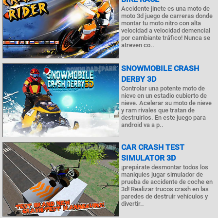
Accidente jinete es una moto de
moto 3d juego de carreras donde
montar tu moto nitro con alta
velocidad a velocidad demencial
por cambiante tráfico! Nunca se
atreven co..
SNOWMOBILE CRASH
DERBY 3D
Controlar una potente moto de
nieve en un estadio cubierto de
nieve. Acelerar su moto de nieve
y ram rivales que tratan de
destruirlos. En este juego para
android va a p..
CAR CRASH TEST
SIMULATOR 3D
¡prepárate desmontar todos los
maniquíes jugar simulador de
prueba de accidente de coche en
3d! Realizar trucos crash en las
paredes de destruir vehículos y
divertir..