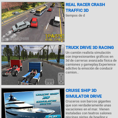
REAL RACER CRASH
TRAFFIC 3D
tiempos de d
TRUCK DRIVE 3D RACING
Un camión realista simulación
con impresionantes gráficos en
3d de carreras avanzada física de
camiones y gameplay.Experience
adictivo la emoción de conducir
camion..
CRUISE SHIP 3D
SIMULATOR DRIVE
Cruceros son barcos gigantes
que son verdaderamente unas
vacaciones en el mar. Vienen
instaladas con teatros salones
piscinas pistas de bowling y