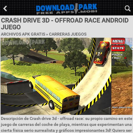
CRASH DRIVE 3D - OFFROAD RACE ANDROID
JUEGO
ARCHIVOS APK GRATIS »
CARRERAS JUEGOS
Descripción de Crash drive 3d - offroad race: su propio camino en este
juego de carreras del coche de playa, mientras que experimentan una
cierta física serio surrealista y gráficos impresionantes 3d! Quiero ser