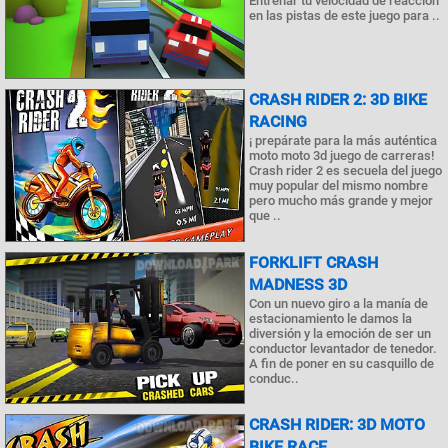
Entrenar tu velocidad de reacción
en las pistas de este juego para ..
CRASH RIDER 2: 3D BIKE
RACING
¡ prepárate para la más auténtica
moto moto 3d juego de carreras!
Crash rider 2 es secuela del juego
muy popular del mismo nombre
pero mucho más grande y mejor
que ..
FORKLIFT CRASH
MADNESS 3D
Con un nuevo giro a la manía de
estacionamiento le damos la
diversión y la emoción de ser un
conductor levantador de tenedor.
A fin de poner en su casquillo de
conduc..
CRASH RIDER: 3D MOTO
BIKE RACE