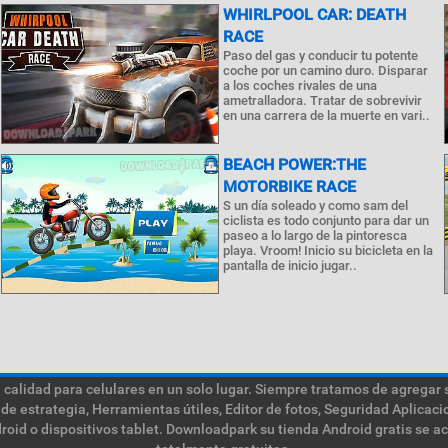
WHIRLPOOL CAR: DEATH
RACE
Paso del gas y conducir tu potente
coche por un camino duro. Disparar
a los coches rivales de una
ametralladora. Tratar de sobrevivir
en una carrera de la muerte en vari..
BEACH POWER:THE
MOTORBIKE RACE
S un día soleado y como sam del
ciclista es todo conjunto para dar un
paseo a lo largo de la pintoresca
playa. Vroom! Inicio su bicicleta en la
pantalla de inicio jugar..
calidad para celulares en un solo lugar. Siempre tratamos de agregar 
de estrategia, Herramientas útiles, Editor de fotos, Seguridad Aplica
roid o dispositivos tablet. Downloadpark su tienda Android gratis se a