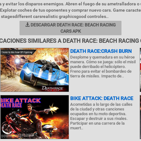
a y evitar los disparos enemigos. Abren el fuego de su ametralladora o
Explotar coches de tus oponentes y comprar nuevo cars. Game caracter
stagesdifferent carsrealistic graphicsgood controles..
DESCARGAR DEATH RACE: BEACH RACING
CARS APK
CACIONES SIMILARES A DEATH RACE: BEACH RACING
DEATH RACE:CRASH BURN
Desplome y quemadura en su héroe
manera. Cómo se juega: sólo el misil
puede derribado el helicóptero.
Freno para evitar el bombardeo de
tierra de misiles. Impacto de..
BIKE ATTACK: DEATH RACE
Acometidas a lo largo de las calles
de la ciudad y otras canciones
ocupados en tu moto deportiva.
Escapar y destruir a sus rivales.
Participar en una carrera de la
muert..