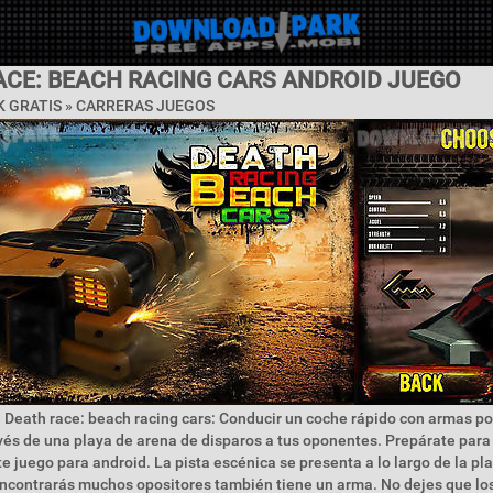
ACE: BEACH RACING CARS ANDROID JUEGO
 GRATIS »
CARRERAS JUEGOS
 Death race: beach racing cars: Conducir un coche rápido con armas p
vés de una playa de arena de disparos a tus oponentes. Prepárate para
e juego para android. La pista escénica se presenta a lo largo de la pl
encontrarás muchos opositores también tiene un arma. No dejes que lo