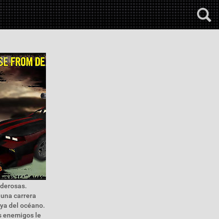
oderosas.
 una carrera
aya del océano.
s enemigos le