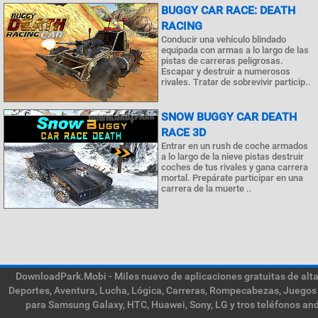
BUGGY CAR RACE: DEATH
RACING
Conducir una vehículo blindado
equipada con armas a lo largo de las
pistas de carreras peligrosas.
Escapar y destruir a numerosos
rivales. Tratar de sobrevivir particip..
SNOW BUGGY CAR DEATH
RACE 3D
Entrar en un rush de coche armados
a lo largo de la nieve pistas destruir
coches de tus rivales y gana carrera
mortal. Prepárate participar en una
carrera de la muerte ..
DownloadPark.Mobi - Miles nuevo de aplicaciones gratuitas de alta 
Deportes, Aventura, Lucha, Lógica, Carreras, Rompecabezas, Juegos 
para Samsung Galaxy, HTC, Huawei, Sony, LG y tros teléfonos and