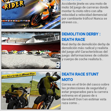
Accidente jinete es una moto de
moto 3d juego de carreras donde
montar tu moto nitro con alta
velocidad a velocidad demencial
por cambiante tráfico! Nunca se
atreven co..
DEMOLITION DERBY :
DEATH RACE
Real derby de demolición derby de
demolición más radical y realista
del juego ahi! Características del
juego: deformaciones de colisión
y cuerpo de coche realista b..
DEATH RACE STUNT
MOTO
Correa en el tirón del casco sobre
las protecciones de seguridad y
estar preparados para la carrera
extrema en el paseo de s
daredevil! Don t en estimar esta
raza como ..