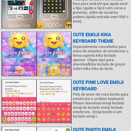
livre para android que ajuda você
a tipo rápido e fácil com curva e
previsão. Além de usuários
podem rápida entrada over1000 +
emoj..
CUTE EMOJI KIKA
KEYBOARD THEME
Especialmente concebidos para
aviso de amantes de emoticons o
tema suporta kika teclado
apenas. Clique aqui para
downloadkika teclado de graça!
Sobre kika kika de tecla..
CUTE PINK LOVE EMOJI
KEYBOARD
Pele de amor-de-rosa bonito para
emoticons e smileys keyboard.
Please download emoji teclado
emoji do teclado emoji teclado
emoticons. Emoji bonito é um
teclado emoji i..
CUTE PHOTO EMOJI