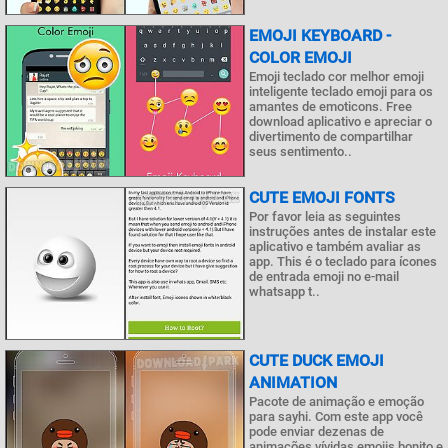
EMOJI KEYBOARD -
COLOR EMOJI
Emoji teclado cor melhor emoji
inteligente teclado emoji para os
amantes de emoticons. Free
download aplicativo e apreciar o
divertimento de compartilhar
seus sentimento..
CUTE EMOJI FONTS
Por favor leia as seguintes
instruções antes de instalar este
aplicativo e também avaliar as
app. This é o teclado para ícones
de entrada emoji no e-mail
whatsapp t..
CUTE DUCK EMOJI
ANIMATION
Pacote de animação e emoção
para sayhi. Com este app você
pode enviar dezenas de
animações vívidas emojis bonito e