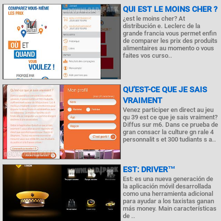
QUI EST LE MOINS CHER ?
¿est le moins cher? At
distribución e. Leclerc de la
grande francia vous permet enfin
de comparer les prix des produits
alimentaires au momento o vous
faites vos curso..
QU’EST-CE QUE JE SAIS
VRAIMENT
Venez participer en direct au jeu
qu 39 est ce que je sais vraiment?
Diffus sur m6. Dans ce prueba de
gran consacr la culture gn rale 4
personnalit s et 300 tudiants s a..
EST: DRIVER™
Est: es una nueva generación de
la aplicación móvil desarrollada
como una herramienta adicional
para ayudar a los taxistas ganan
más money. Main características
de ..