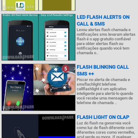
LED FLASH ALERTS ON
CALL & SMS
Levou alertas flash chamada e
notificações sms levaram alertas
flash é o app gratuito confiável
para obter alertas flash ou
notificações quando você tem
chamada o..
FLASH BLINKING CALL
SMS ++
Piscar no alerta de chamada e
smsflachlight telefone
callflashlight é um aplicativo
inteligente para alertá-lo quando
você recebe uma mensagem de
telefone de chamada ..
FLASH LIGHT ON CLAP
Luz do flash na gonorreia você
como luz de flash diferente com
diferentes cores como vermelho,
azul verde ou more. If qualquer