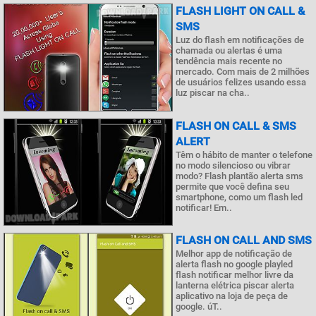
FLASH LIGHT ON CALL &
SMS
Luz do flash em notificações de
chamada ou alertas é uma
tendência mais recente no
mercado. Com mais de 2 milhões
de usuários felizes usando essa
luz piscar na cha..
FLASH ON CALL & SMS
ALERT
Têm o hábito de manter o telefone
no modo silencioso ou vibrar
modo? Flash plantão alerta sms
permite que você defina seu
smartphone, como um flash led
notificar! Em..
FLASH ON CALL AND SMS
Melhor app de notificação de
alerta flash no google playled
flash notificar melhor livre da
lanterna elétrica piscar alerta
aplicativo na loja de peça de
google. úT..