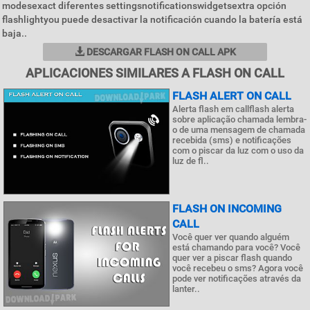
modesexact diferentes settingsnotificationswidgetsextra opción
flashlightyou puede desactivar la notificación cuando la batería está
baja..
DESCARGAR FLASH ON CALL APK
APLICACIONES SIMILARES A FLASH ON CALL
FLASH ALERT ON CALL
Alerta flash em callflash alerta
sobre aplicação chamada lembra-
o de uma mensagem de chamada
recebida (sms) e notificações
com o piscar da luz com o uso da
luz de fl..
FLASH ON INCOMING
CALL
Você quer ver quando alguém
está chamando para você? Você
quer ver a piscar flash quando
você recebeu o sms? Agora você
pode ver notificações através da
lanter..