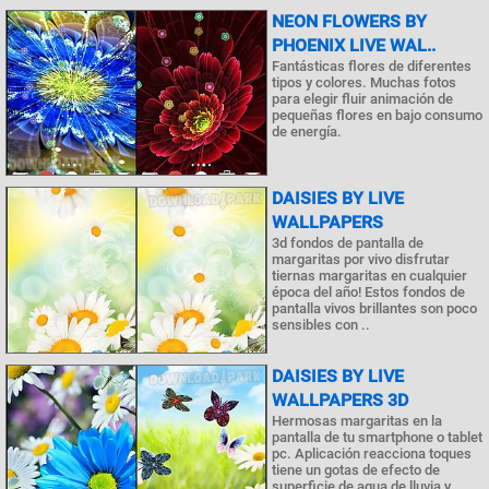
NEON FLOWERS BY
PHOENIX LIVE WAL..
Fantásticas flores de diferentes
tipos y colores. Muchas fotos
para elegir fluir animación de
pequeñas flores en bajo consumo
de energía.
DAISIES BY LIVE
WALLPAPERS
3d fondos de pantalla de
margaritas por vivo disfrutar
tiernas margaritas en cualquier
época del año! Estos fondos de
pantalla vivos brillantes son poco
sensibles con ..
DAISIES BY LIVE
WALLPAPERS 3D
Hermosas margaritas en la
pantalla de tu smartphone o tablet
pc. Aplicación reacciona toques
tiene un gotas de efecto de
superficie de agua de lluvia y