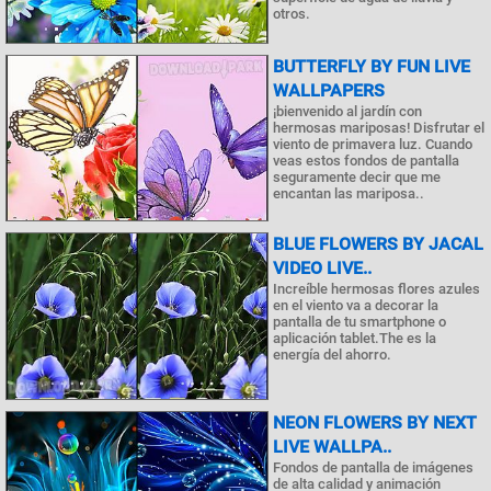
otros.
BUTTERFLY BY FUN LIVE
WALLPAPERS
¡bienvenido al jardín con
hermosas mariposas! Disfrutar el
viento de primavera luz. Cuando
veas estos fondos de pantalla
seguramente decir que me
encantan las mariposa..
BLUE FLOWERS BY JACAL
VIDEO LIVE..
Increíble hermosas flores azules
en el viento va a decorar la
pantalla de tu smartphone o
aplicación tablet.The es la
energía del ahorro.
NEON FLOWERS BY NEXT
LIVE WALLPA..
Fondos de pantalla de imágenes
de alta calidad y animación