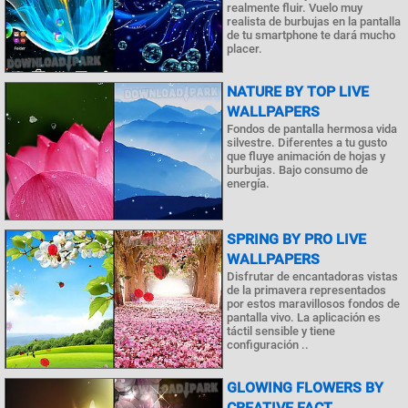
realmente fluir. Vuelo muy
realista de burbujas en la pantalla
de tu smartphone te dará mucho
placer.
NATURE BY TOP LIVE
WALLPAPERS
Fondos de pantalla hermosa vida
silvestre. Diferentes a tu gusto
que fluye animación de hojas y
burbujas. Bajo consumo de
energía.
SPRING BY PRO LIVE
WALLPAPERS
Disfrutar de encantadoras vistas
de la primavera representados
por estos maravillosos fondos de
pantalla vivo. La aplicación es
táctil sensible y tiene
configuración ..
GLOWING FLOWERS BY
CREATIVE FACT..