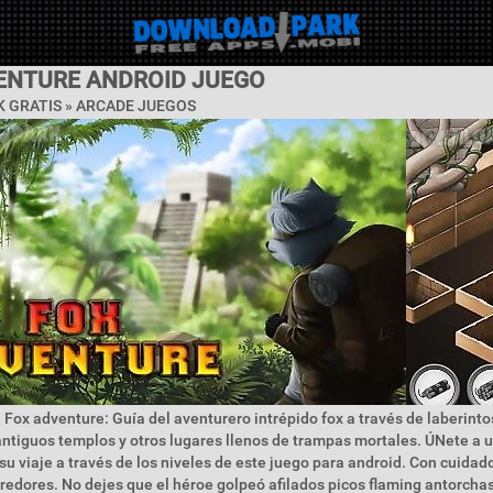
ENTURE ANDROID JUEGO
 GRATIS »
ARCADE JUEGOS
 Fox adventure: Guía del aventurero intrépido fox a través de laberinto
ntiguos templos y otros lugares llenos de trampas mortales. ÚNete a 
su viaje a través de los niveles de este juego para android. Con cuidado
rredores. No dejes que el héroe golpeó afilados picos flaming antorchas