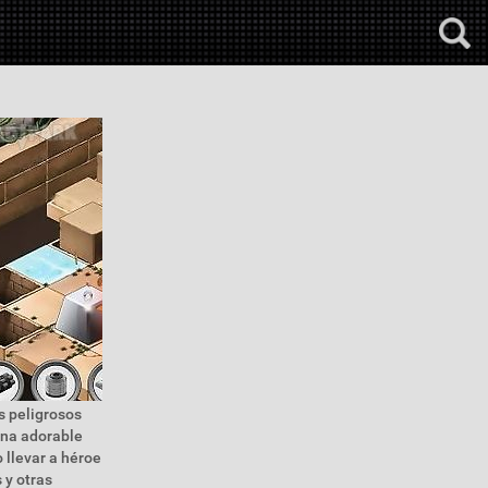
s peligrosos
una adorable
 llevar a héroe
 y otras