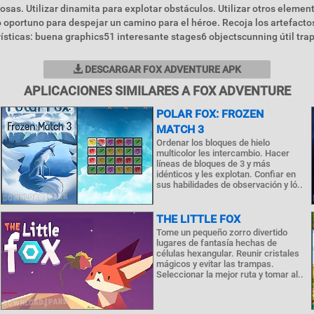
osas. Utilizar dinamita para explotar obstáculos. Utilizar otros elemen
oportuno para despejar un camino para el héroe. Recoja los artefactos
sticas: buena graphics51 interesante stages6 objectscunning útil tra
DESCARGAR FOX ADVENTURE APK
APLICACIONES SIMILARES A FOX ADVENTURE
POLAR FOX: FROZEN
MATCH 3
Ordenar los bloques de hielo
multicolor les intercambio. Hacer
líneas de bloques de 3 y más
idénticos y les explotan. Confiar en
sus habilidades de observación y ló..
THE LITTLE FOX
Tome un pequeño zorro divertido
lugares de fantasía hechas de
células hexangular. Reunir cristales
mágicos y evitar las trampas.
Seleccionar la mejor ruta y tomar al..