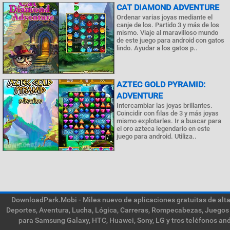
CAT DIAMOND ADVENTURE
Ordenar varias joyas mediante el
canje de los. Partido 3 y más de los
mismo. Viaje al maravilloso mundo
de este juego para android con gatos
lindo. Ayudar a los gatos p..
AZTEC GOLD PYRAMID:
ADVENTURE
Intercambiar las joyas brillantes.
Coincidir con filas de 3 y más joyas
mismo explotarles. Ir a buscar para
el oro azteca legendario en este
juego para android. Utiliza..
DownloadPark.Mobi - Miles nuevo de aplicaciones gratuitas de alta 
Deportes, Aventura, Lucha, Lógica, Carreras, Rompecabezas, Juegos 
para Samsung Galaxy, HTC, Huawei, Sony, LG y tros teléfonos and