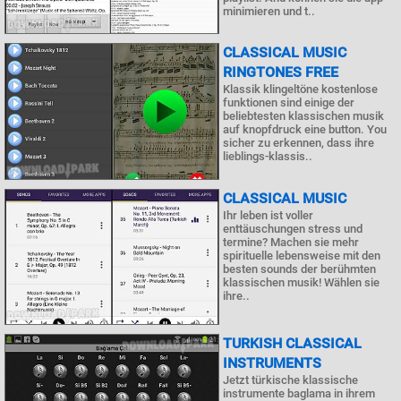
minimieren und t..
CLASSICAL MUSIC
RINGTONES FREE
Klassik klingeltöne kostenlose
funktionen sind einige der
beliebtesten klassischen musik
auf knopfdruck eine button. You
sicher zu erkennen, dass ihre
lieblings-klassis..
CLASSICAL MUSIC
Ihr leben ist voller
enttäuschungen stress und
termine? Machen sie mehr
spirituelle lebensweise mit den
besten sounds der berühmten
klassischen musik! Wählen sie
ihre..
TURKISH CLASSICAL
INSTRUMENTS
Jetzt türkische klassische
instrumente baglama in ihrem