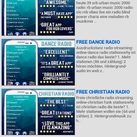
heute 39 srb urban music 2000
radio: rb urban music 2000 radio:
slo rnb vibes live ein radio blind
power charis eine melodien rb
musikmix ..
FREE DANCE RADIO
Ausdruckstanz radio-streaming-
online-dance radio stationswhy ist
dance radio das beste? 1. Mehr
stationen (86 und zählung) 2
hören möchten. Hintergrund-
audio im web z..
FREE CHRISTIAN RADIO
Freie christliche radio streaming
online-christian funk stationswhy
ist christian radio die beste? 1.
Mehr stationen wollen sie (64 und
zählen) 2. Hintergrundmusik zu
h..