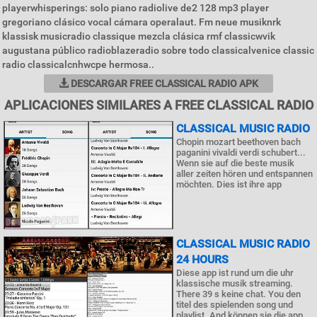
playerwhisperings: solo piano radiolive de2 128 mp3 player
gregoriano clásico vocal cámara operalaut. Fm neue musiknrk
klassisk musicradio classique mezcla clásica rmf classicwvik
augustana público radioblazeradio sobre todo classicalvenice classic
radio classicalcnhwcpe hermosa..
DESCARGAR FREE CLASSICAL RADIO APK
APLICACIONES SIMILARES A FREE CLASSICAL RADIO
CLASSICAL MUSIC RADIO
Chopin mozart beethoven bach
paganini vivaldi verdi schubert...
Wenn sie auf die beste musik
aller zeiten hören und entspannen
möchten. Dies ist ihre app
CLASSICAL MUSIC RADIO
24 HOURS
Diese app ist rund um die uhr
klassische musik streaming.
There 39 s keine chat. You den
titel des spielenden song und
playlist. And können sie die app