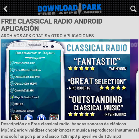
FREE CLASSICAL RADIO ANDROID
APLICACIÓN
ARCHIVOS APK GRATIS » OTRO APLICACIONES
Descripción de Free classical radio: bandas sonoras de clásicos .
Mp3m2 eric vivaldizet chopinkmozart musica reproductor instumental
mix solo harpch piano clásico 128 mp3 playerlive de 128 mp3