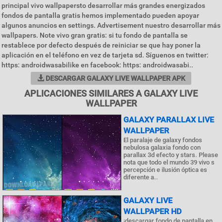
principal vivo wallpapersto desarrollar más grandes energizados
fondos de pantalla gratis hemos implementado pueden apoyar
algunos anuncios en settings. Advertisement nuestro desarrollar más
wallpapers. Note vivo gran gratis: si tu fondo de pantalla se
restablece por defecto después de reiniciar se que hay poner la
aplicación en el teléfono en vez de tarjeta sd. Síguenos en twitter:
https: androidwasabilike en facebook: https: androidwasabi..
DESCARGAR GALAXY LIVE WALLPAPER APK
APLICACIONES SIMILARES A GALAXY LIVE
WALLPAPER
GALAXY PARALLAX LIVE
WALLPAPER
El paralaje de galaxy fondos
nebulosa galaxia fondo con
parallax 3d efecto y stars. Please
nota que todo el mundo 39 vivo s
percepción e ilusión óptica es
diferente a..
GALAXY LIVE
WALLPAPER HD
¡descargar fondo de pantalla en