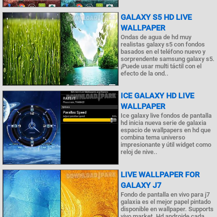
GALAXY S5 HD LIVE
WALLPAPER
Ondas de agua de hd muy
realistas galaxy s5 con fondos
basados en el teléfono nuevo y
sorprendente samsung galaxy s5.
¡Puede usar multi táctil con el
efecto de la ond..
ICE GALAXY HD LIVE
WALLPAPER
Ice galaxy live fondos de pantalla
hd inicia nueva serie de galaxia
espacio de wallpapers en hd que
combina tema universo
impresionante y útil widget como
reloj de nive..
LIVE WALLPAPER FOR
GALAXY J7
Fondo de pantalla en vivo para j7
galaxia es el mejor papel pintado
disponible en wallpaper. Supports
vivo market. Hd androide cada