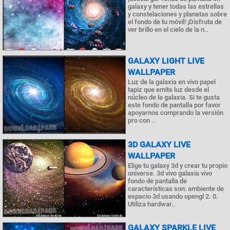
galaxy y tener todas las estrellas
y constelaciones y planetas sobre
el fondo de tu móvil! ¡Disfruta de
ver brillo en el cielo de la n..
GALAXY LIGHT LIVE
WALLPAPER
Luz de la galaxia en vivo papel
tapiz que emite luz desde el
núcleo de la galaxia. Si te gusta
este fondo de pantalla por favor
apoyarnos comprando la versión
pro con ..
3D GALAXY LIVE
WALLPAPER
Elige tu galaxy 3d y crear tu propio
universe. 3d vivo galaxia vivo
fondo de pantalla de
características son: ambiente de
espacio 3d usando opengl 2. 0.
Utiliza hardwar..
GALAXY SPARKLE LIVE