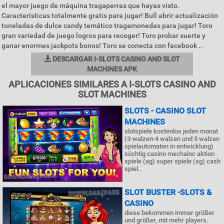
el mayor juego de máquina tragaperras que hayas visto.
Características totalmente gratis para jugar! Bull abrir actualización
toneladas de dulce candy temático tragamonedas para jugar! Toro
gran variedad de juego logros para recoger! Toro probar suerte y
ganar enormes jackpots bonos! Toro se conecta con facebook ..
DESCARGAR I-SLOTS CASINO AND SLOT
MACHINES APK
APLICACIONES SIMILARES A I-SLOTS CASINO AND
SLOT MACHINES
SLOTS - CASINO SLOT
MACHINES
slotspiele kostenlos jeden monat
(3-walzen-4 walzen und 5 walzen
spielautomaten in entwicklung)
süchtig casino mechainc aktion
spiele (ag) super spiele (sg) cash
spiel..
SLOT BUSTER -SLOTS &
CASINO
diese bekommen immer größer
und größer, mit mehr players.