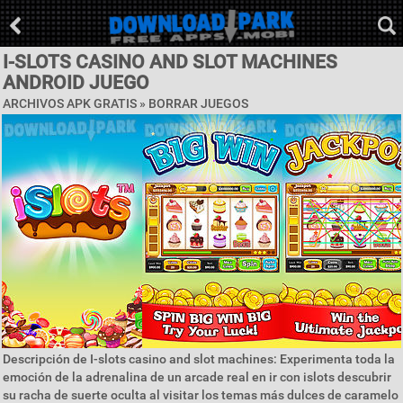
I-SLOTS CASINO AND SLOT MACHINES
ANDROID JUEGO
ARCHIVOS APK GRATIS »
BORRAR JUEGOS
Descripción de I-slots casino and slot machines: Experimenta toda la
emoción de la adrenalina de un arcade real en ir con islots descubrir
su racha de suerte oculta al visitar los temas más dulces de caramelo