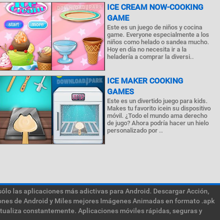
ICE CREAM NOW-COOKING
GAME
Este es un juego de niños y cocina
game. Everyone especialmente a los
niños como helado o sandea mucho.
Hoy en día no necesita ir a la
heladería a comprar la diversi..
ICE MAKER COOKING
GAMES
Este es un divertido juego para kids.
Makes tu favorito icein su dispositivo
móvil. ¿Todo el mundo ama derecho
de jugo? Ahora podría hacer un hielo
personalizado por ..
sólo las aplicaciones más adictivas para Android. Descargar Acción,
ciones de Android y Miles mejores Imágenes Animadas en formato .apk
ctualiza constantemente. Aplicaciones móviles rápidas, seguras y