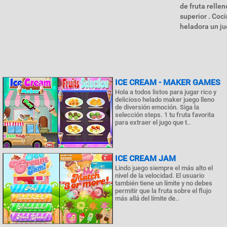
de fruta relle
superior . Coc
heladora un ju
ICE CREAM - MAKER GAMES
Hola a todos listos para jugar rico y
delicioso helado maker juego lleno
de diversión emoción. Siga la
selección steps. 1 tu fruta favorita
para extraer el jugo que t..
ICE CREAM JAM
Lindo juego siempre el más alto el
nivel de la velocidad. El usuario
también tiene un límite y no debes
permitir que la fruta sobre el flujo
más allá del límite de..