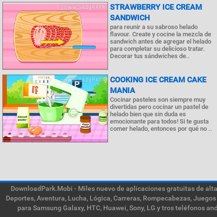
STRAWBERRY ICE CREAM
SANDWICH
para reunir a su sabroso helado
flavour. Create y cocine la mezcla de
sandwich antes de agregar el helado
para completar su delicioso tratar.
Decorar tus sándwiches de..
COOKING ICE CREAM CAKE
MANIA
Cocinar pasteles son siempre muy
divertidas pero cocinar un pastel de
helado bien que sin duda es
emocionante para todos! Si te gusta
comer helado, entonces por qué no ..
DownloadPark.Mobi - Miles nuevo de aplicaciones gratuitas de alta 
Deportes, Aventura, Lucha, Lógica, Carreras, Rompecabezas, Juegos 
para Samsung Galaxy, HTC, Huawei, Sony, LG y tros teléfonos and