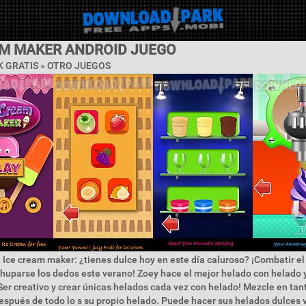
AM MAKER ANDROID JUEGO
 GRATIS » OTRO JUEGOS
 Ice cream maker: ¿tienes dulce hoy en este día caluroso? ¡Combatir el
huparse los dedos este verano! Zoey hace el mejor helado con helado y
 ¡Ser creativo y crear únicas helados cada vez con helado! Mezcle en ta
espués de todo lo s su propio helado. Puede hacer sus helados dulces 