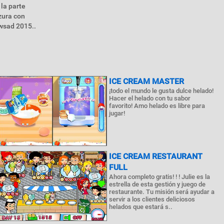
 la parte
zura con
wsad 2015..
ICE CREAM MASTER
¡todo el mundo le gusta dulce helado!
Hacer el helado con tu sabor
favorito! Amo helado es libre para
jugar!
ICE CREAM RESTAURANT
FULL
Ahora completo gratis! ! ! Julie es la
estrella de esta gestión y juego de
restaurante. Tu misión será ayudar a
servir a los clientes deliciosos
helados que estará s..