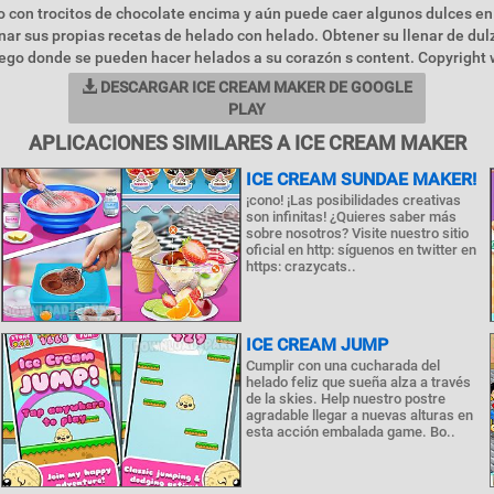
no con trocitos de chocolate encima y aún puede caer algunos dulces en
inar sus propias recetas de helado con helado. Obtener su llenar de dul
ego donde se pueden hacer helados a su corazón s content. Copyright 
DESCARGAR ICE CREAM MAKER DE GOOGLE
PLAY
APLICACIONES SIMILARES A ICE CREAM MAKER
ICE CREAM SUNDAE MAKER!
¡cono! ¡Las posibilidades creativas
son infinitas! ¿Quieres saber más
sobre nosotros? Visite nuestro sitio
oficial en http: síguenos en twitter en
https: crazycats..
ICE CREAM JUMP
Cumplir con una cucharada del
helado feliz que sueña alza a través
de la skies. Help nuestro postre
agradable llegar a nuevas alturas en
esta acción embalada game. Bo..