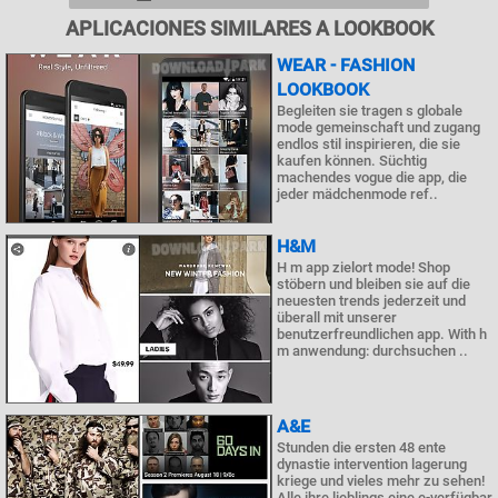
APLICACIONES SIMILARES A LOOKBOOK
WEAR - FASHION
LOOKBOOK
Begleiten sie tragen s globale
mode gemeinschaft und zugang
endlos stil inspirieren, die sie
kaufen können. Süchtig
machendes vogue die app, die
jeder mädchenmode ref..
H&M
H m app zielort mode! Shop
stöbern und bleiben sie auf die
neuesten trends jederzeit und
überall mit unserer
benutzerfreundlichen app. With h
m anwendung: durchsuchen ..
A&E
Stunden die ersten 48 ente
dynastie intervention lagerung
kriege und vieles mehr zu sehen!
Alle ihre lieblings eine e-verfügbar