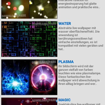
interaktive funktion ist
energieeinsparung hat glatte
animation und praktische eins..
WATER
Abstrakte live-wallpaper mit
wasser oberflächeneffekt. Die
anwendung ist
berührungssensitiven hat
einfache einstellungen, es ist
kompatibel mit vielen geräten und
hat..
PLASMA
Ihr bildschirm wird mit der
ganzen vielfalt von farben
leuchten wie eine plasmalampe.
Diese fantastischen live-
wallpaper wird abwechslung in
ihren alltag bringen und wer..
MAGIC
Spektakuläre live-wallpaper mit