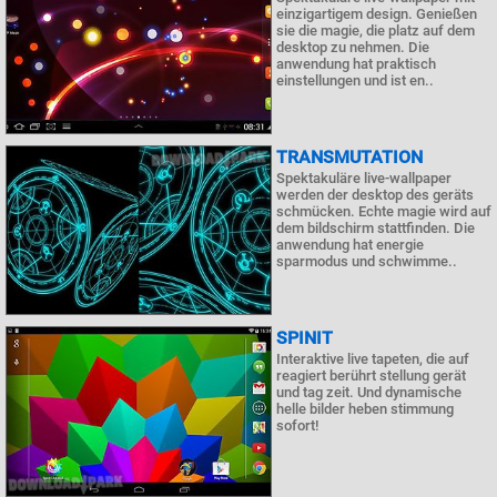
einzigartigem design. Genießen
sie die magie, die platz auf dem
desktop zu nehmen. Die
anwendung hat praktisch
einstellungen und ist en..
TRANSMUTATION
Spektakuläre live-wallpaper
werden der desktop des geräts
schmücken. Echte magie wird auf
dem bildschirm stattfinden. Die
anwendung hat energie
sparmodus und schwimme..
SPINIT
Interaktive live tapeten, die auf
reagiert berührt stellung gerät
und tag zeit. Und dynamische
helle bilder heben stimmung
sofort!