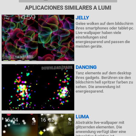
APLICACIONES SIMILARES A LUMI
JELLY
Gelee wolken auf dem bildschirm
ihres smartphones oder tablet-pc.
Live-wallpaper haben viele
einstellungen sind
energiesparend und passen die
meisten geräte.
DANCING
Tanz elemente auf dem desktop
ihres gadgets. Berühren sie den
bildschirm hell spritzer farben zu
sehen. Die anwendung ist
energiesparend.
LUMA
Abstrakte live-wallpaper mit
glitzernden elementen. Die
anwendung verfügt über eine