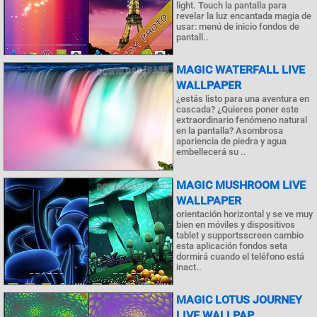
light. Touch la pantalla para
revelar la luz encantada magia de
usar: menú de inicio fondos de
pantall..
MAGIC WATERFALL LIVE
WALLPAPER
¿estás listo para una aventura en
cascada? ¿Quieres poner este
extraordinario fenómeno natural
en la pantalla? Asombrosa
apariencia de piedra y agua
embellecerá su ..
MAGIC MUSHROOM LIVE
WALLPAPER
orientación horizontal y se ve muy
bien en móviles y dispositivos
tablet y supportsscreen cambio
esta aplicación fondos seta
dormirá cuando el teléfono está
inact..
MAGIC LOTUS JOURNEY
LIVE WALLPAP..