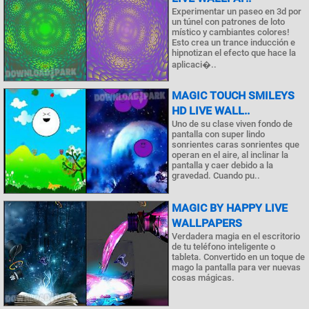
Experimentar un paseo en 3d por
un túnel con patrones de loto
místico y cambiantes colores!
Esto crea un trance inducción e
hipnotizan el efecto que hace la
aplicaci�..
MAGIC TOUCH SMILEYS
HD LIVE WALL..
Uno de su clase viven fondo de
pantalla con super lindo
sonrientes caras sonrientes que
operan en el aire, al inclinar la
pantalla y caer debido a la
gravedad. Cuando pu..
MAGIC BY HAPPY LIVE
WALLPAPERS
Verdadera magia en el escritorio
de tu teléfono inteligente o
tableta. Convertido en un toque de
mago la pantalla para ver nuevas
cosas mágicas.