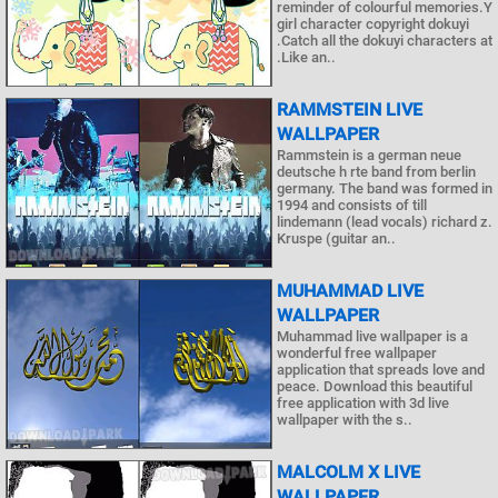
reminder of colourful memories.Y
girl character copyright dokuyi
.Catch all the dokuyi characters at
.Like an..
RAMMSTEIN LIVE
WALLPAPER
Rammstein is a german neue
deutsche h rte band from berlin
germany. The band was formed in
1994 and consists of till
lindemann (lead vocals) richard z.
Kruspe (guitar an..
MUHAMMAD LIVE
WALLPAPER
Muhammad live wallpaper is a
wonderful free wallpaper
application that spreads love and
peace. Download this beautiful
free application with 3d live
wallpaper with the s..
MALCOLM X LIVE
WALLPAPER