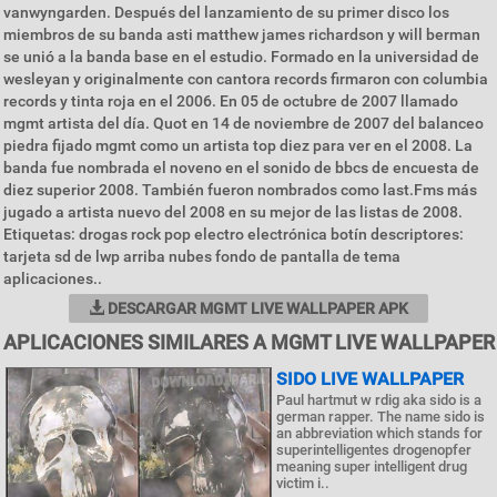
vanwyngarden. Después del lanzamiento de su primer disco los
miembros de su banda asti matthew james richardson y will berman
se unió a la banda base en el estudio. Formado en la universidad de
wesleyan y originalmente con cantora records firmaron con columbia
records y tinta roja en el 2006. En 05 de octubre de 2007 llamado
mgmt artista del día. Quot en 14 de noviembre de 2007 del balanceo
piedra fijado mgmt como un artista top diez para ver en el 2008. La
banda fue nombrada el noveno en el sonido de bbcs de encuesta de
diez superior 2008. También fueron nombrados como last.Fms más
jugado a artista nuevo del 2008 en su mejor de las listas de 2008.
Etiquetas: drogas rock pop electro electrónica botín descriptores:
tarjeta sd de lwp arriba nubes fondo de pantalla de tema
aplicaciones..
DESCARGAR MGMT LIVE WALLPAPER APK
APLICACIONES SIMILARES A MGMT LIVE WALLPAPER
SIDO LIVE WALLPAPER
Paul hartmut w rdig aka sido is a
german rapper. The name sido is
an abbreviation which stands for
superintelligentes drogenopfer
meaning super intelligent drug
victim i..