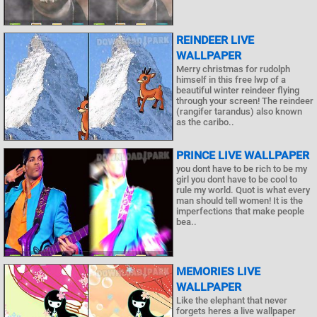
REINDEER LIVE
WALLPAPER
Merry christmas for rudolph
himself in this free lwp of a
beautiful winter reindeer flying
through your screen! The reindeer
(rangifer tarandus) also known
as the caribo..
PRINCE LIVE WALLPAPER
you dont have to be rich to be my
girl you dont have to be cool to
rule my world. Quot is what every
man should tell women! It is the
imperfections that make people
bea..
MEMORIES LIVE
WALLPAPER
Like the elephant that never
forgets heres a live wallpaper