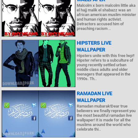
Malcolm x born malcolm little aka
el hajj malik el shabazz was an
african american muslim minister
and human rights activist.
Detractors accused him of
preaching racism ..
HIPSTERS LIVE
WALLPAPER
Hipsters unite with this free lwp!!
Hipster refers to a subculture of
young recently settled urban
middle class adults and older
teenagers that appeared in the
1990s. Th..
RAMADAN LIVE
WALLPAPER
Ramadan mubarak!Dear true
believers we finally represent you
the most beautiful ramadan live
wallpaper! It is made for all the
muslims around the world who
celebrate thi..