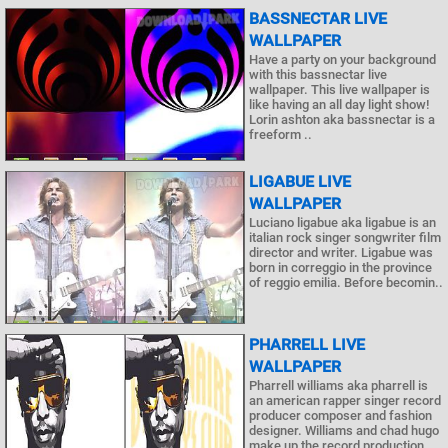
BASSNECTAR LIVE
WALLPAPER
Have a party on your background
with this bassnectar live
wallpaper. This live wallpaper is
like having an all day light show!
Lorin ashton aka bassnectar is a
freeform ..
LIGABUE LIVE
WALLPAPER
Luciano ligabue aka ligabue is an
italian rock singer songwriter film
director and writer. Ligabue was
born in correggio in the province
of reggio emilia. Before becomin..
PHARRELL LIVE
WALLPAPER
Pharrell williams aka pharrell is
an american rapper singer record
producer composer and fashion
designer. Williams and chad hugo
make up the record production