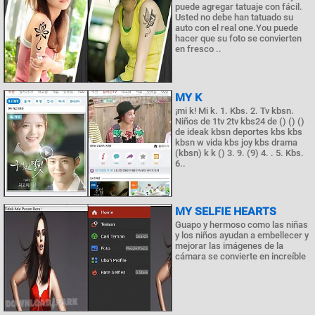
puede agregar tatuaje con fácil.
Usted no debe han tatuado su
auto con el real one.You puede
hacer que su foto se convierten
en fresco ..
MY K
¡mi k! Mi k. 1. Kbs. 2. Tv kbsn.
Niños de 1tv 2tv kbs24 de () () ()
de ideak kbsn deportes kbs kbs
kbsn w vida kbs joy kbs drama
(kbsn) k k () 3. 9. (9) 4. . 5. Kbs.
6..
MY SELFIE HEARTS
Guapo y hermoso como las niñas
y los niños ayudan a embellecer y
mejorar las imágenes de la
cámara se convierte en increíble