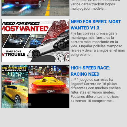
varios cars4 tracks8 logros
multijugador modele..
NEED FOR SPEED: MOST
WANTED V1.3..
Fije las correas prensa gas y
mantenga más fuerte es la
carrera más importante en tu
vida. Engañar policías tramposo
rivales y dejar a amigos en el más
peligroso ne..
HIGH SPEED RACE:
RACING NEED
¡n º 1 juego de carreras ha
llegado! Carrera en 16 pistas
diferentes con muchos coches
futuristas en varios modes.
Features diferentes: motrices
extremas 10 comprar me..