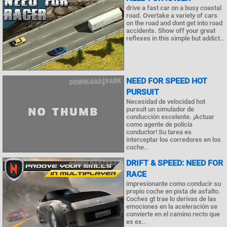
drive a fast car on a busy coastal
road. Overtake a variety of cars
on the road and dont get into road
accidents. Show off your great
reflexes in this simple but addict..
NEED FOR SPEED HOT
PURSUIT
Necesidad de velocidad hot
pursuit un simulador de
conducción excelente. ¡Actuar
como agente de policía
conductor! Su tarea es
interceptar los corredores en los
coche..
DRIFT & SPEED: NEED FOR
RACE
impresionante como conducir su
propio coche en pista de asfalto.
Coches gt trae lo derivas de las
emociones en la aceleración se
convierte en el camino recto que
es ex..