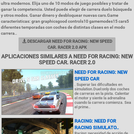
ultra modernos. Elija uno de 10 modos de juego posibles y tratar de
ganar la competencia. Usted puede elegir de carrera duelo búsqueda
y otros modos. Ganar dinero y desbloquear nuevas cars.Game
características: gran graphicsgood controls10 gamemodes15 cars5
diferentes temporadas con coches de distintas clases en el modo
carrera..
DESCARGAR NEED FOR RACING: NEW SPEED
CAR. RACER 2.0 APK
APLICACIONES SIMILARES A NEED FOR RACING: NEW
SPEED CAR. RACER 2.0
NEED FOR RACING: NEW
SPEED CAR
. Superar las dificultades en
simulation.Duel:only dos coches
de carreras en la pista. Calentar
el motor y siente la adrenalina
cuando la carrera comienza. Sea
el prime..
RACING: NEED FOR
RACING SIMULATO..
Racing: necesidad de acción de