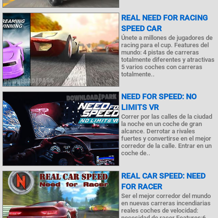
REAL NEED FOR RACING
SPEED CAR
Únete a millones de jugadores de
racing para el cup. Features del
mundo: 4 pistas de carreras
totalmente diferentes y atractivas
5 varios coches con carreras
totalmente..
NEED FOR SPEED: NO
LIMITS VR
Correr por las calles de la ciudad
la noche en un coche de gran
alcance. Derrotar a rivales
fuertes y convertirse en el mejor
corredor de la calle. Entrar en un
coche de..
REAL CAR SPEED: NEED
FOR RACER
Ser el mejor corredor del mundo
en nuevas carreras incendiarias
reales coches de velocidad:
necesidad de racer.Features:6