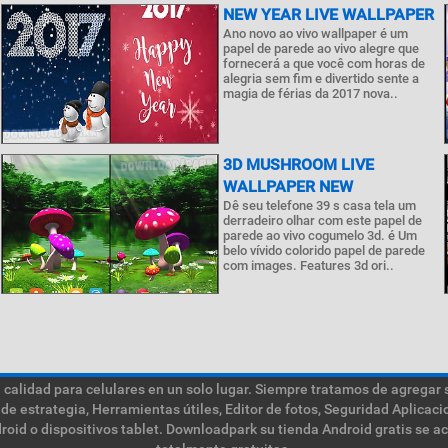
NEW YEAR LIVE WALLPAPER
Ano novo ao vivo wallpaper é um
papel de parede ao vivo alegre que
fornecerá a que você com horas de
alegria sem fim e divertido sente a
magia de férias da 2017 nova..
3D MUSHROOM LIVE
WALLPAPER NEW
Dê seu telefone 39 s casa tela um
derradeiro olhar com este papel de
parede ao vivo cogumelo 3d. é Um
belo vívido colorido papel de parede
com images. Features 3d ori..
calidad para celulares en un solo lugar. Siempre tratamos de agregar 
de estrategia, Herramientas útiles, Editor de fotos, Seguridad Aplica
roid o dispositivos tablet. Downloadpark su tienda Android gratis se a