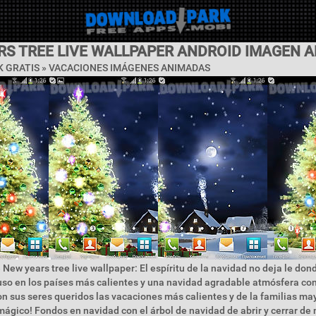
RS TREE LIVE WALLPAPER ANDROID IMAGEN 
 GRATIS »
VACACIONES IMÁGENES ANIMADAS
 New years tree live wallpaper: El espíritu de la navidad no deja le do
uso en los países más calientes y una navidad agradable atmósfera c
n sus seres queridos las vacaciones más calientes y de la familias may
ágico! Fondos en navidad con el árbol de navidad de abrir y cerrar d