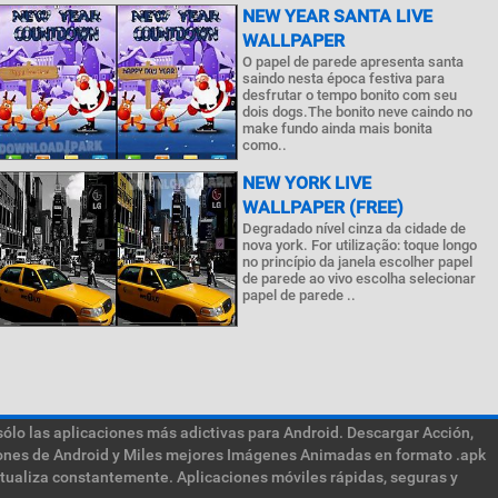
NEW YEAR SANTA LIVE
WALLPAPER
O papel de parede apresenta santa
saindo nesta época festiva para
desfrutar o tempo bonito com seu
dois dogs.The bonito neve caindo no
make fundo ainda mais bonita
como..
NEW YORK LIVE
WALLPAPER (FREE)
Degradado nível cinza da cidade de
nova york. For utilização: toque longo
no princípio da janela escolher papel
de parede ao vivo escolha selecionar
papel de parede ..
sólo las aplicaciones más adictivas para Android. Descargar Acción,
ciones de Android y Miles mejores Imágenes Animadas en formato .apk
ctualiza constantemente. Aplicaciones móviles rápidas, seguras y