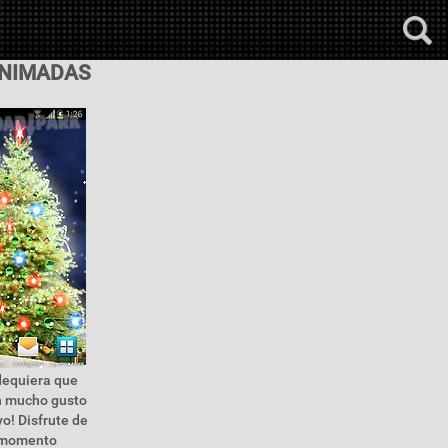
ANIMADAS
ndequiera que
on mucho gusto
o! Disfrute de
e momento