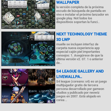
WALLPAPER
la versión completa de la próxima
escudo de búsqueda de pantalla en
vivo e instalar el próximo lanzador en
google play. Not todos los
dispositivos soportan la funci..
NEXT TECHNOLOGY THEME
3D LWP
muelle se incluyen interfaz de
carpeta nueva experiencia app
especial cajón piel importantes
consejos: 1. Asegúrese de que la
última versión v2. 07. 1 o anterior
de..
S4 LEAGUE GALLERY AND
LIVEWALLPA..
S4 league (coreano: s4) es un juego
multijugador gratis de tercera
persona desarrollado por gameon
studios y publicado por neowiz
juegos en 2007. Está alojado en
corea ..