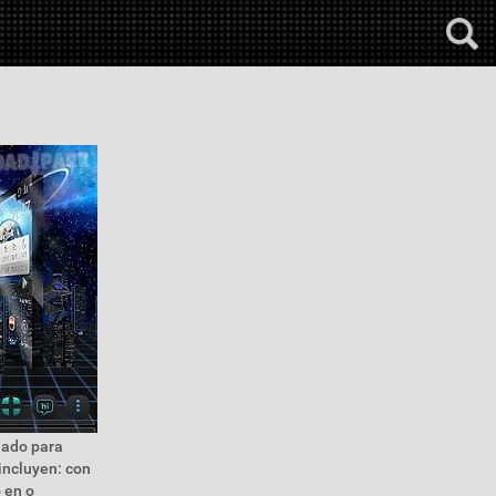
ñado para
incluyen: con
 en o