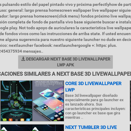
 pulsando estilo del papel pintado vivo y próxima perfectlyhow de par
uso: general: largo prensa homescreen wallpaper live wallpaper sigui
ador: largo prensa homescreen(click menu) fondos próximo live wallpa
sión completa de fondo de pantalla vivo base siguiente buscar e instala
ogle play. Not todo apoyo de auriculares la característica live wallpap
de fondos vivos como las instrucciones de arriba state. If usted encuen
ne alguna sugerencia para nuestro siguiente launcher no dude en deci
nico: nextlauncher facebook: nextlaunchergoogle +: https: plus.
454375934 mensajes..
DESCARGAR NEXT BASE 3D LIVEWALLPAPER
LWP APK
CACIONES SIMILARES A NEXT BASE 3D LIVEWALLPAPE
CORE 3D LIVEWALLPAPER
LWP
Base 3d livewallpaper diseñado
especialmente para go launcher ex
es lanzado ahora. Sus
características principales incluyen:
con go launcher ex base que gira
mientras ..
NEXT TUMBLER 3D LIVE