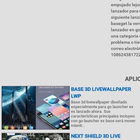
empujado lejos
lanzador para 
siguiente lanz
baseget la ver
lanzador en go
una categoría 
problema o tie
correo electró
108624381722
APLI
BASE 3D LIVEWALLPAPER
LWP
Base 3d livewallpaper diseñado
especialmente para go launcher ex
es lanzado ahora. Sus
características principales incluyen:
con go launcher ex base será mover
mientr..
NEXT SHIELD 3D LIVE