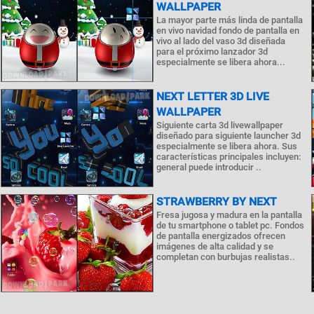
WALLPAPER
La mayor parte más linda de pantalla
en vivo navidad fondo de pantalla en
vivo al lado del vaso 3d diseñada
para el próximo lanzador 3d
especialmente se libera ahora...
NEXT LETTER 3D LIVE
WALLPAPER
Siguiente carta 3d livewallpaper
diseñado para siguiente launcher 3d
especialmente se libera ahora. Sus
características principales incluyen:
general puede introducir ..
STRAWBERRY BY NEXT
Fresa jugosa y madura en la pantalla
de tu smartphone o tablet pc. Fondos
de pantalla energizados ofrecen
imágenes de alta calidad y se
completan con burbujas realistas..