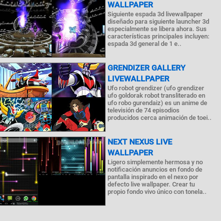
WALLPAPER
Siguiente espada 3d livewallpaper
diseñado para siguiente launcher 3d
especialmente se libera ahora. Sus
características principales incluyen:
espada 3d general de 1 e..
GRENDIZER GALLERY
LIVEWALLPAPER
Ufo robot grendizer (ufo grendizer
ufo goldorak robot transliterado en
ufo robo gurendaiz) es un anime de
televisión de 74 episodios
producidos cerca animación de toei..
NEXT NEXUS LIVE
WALLPAPER
Ligero simplemente hermosa y no
notificación anuncios en fondo de
pantalla inspirado en el nexo por
defecto live wallpaper. Crear tu
propio fondo vivo único con tonela..