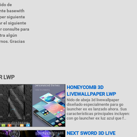
tido de
ente basewith
per siguiente
r el siguiente
er consulte para
tra algún
rnos. Gracias
R LWP
HONEYCOMB 3D
LIVEWALLPAPER LWP
Nido de abeja 3d livewallpaper
diseñado especialmente para go
launcher ex es lanzado ahora. Sus
características principales incluyen:
con go launcher ex luz azul que f..
NEXT SWORD 3D LIVE