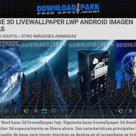
SE 3D LIVEWALLPAPER LWP ANDROID IMAGEN
AS
K GRATIS » OTRO IMÁGENES ANIMADAS
 Next base 3d livewallpaper lwp: Siguiente base livewallpaper 3d dise
cher 3d especialmente se libera ahora. Sus características principales 
anzador de base será mover mientras se desliza en el screenbase se tiró