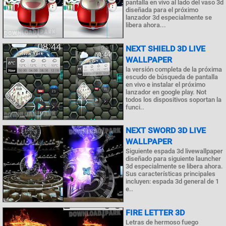
pantalla en vivo al lado del vaso 3d
diseñada para el próximo
lanzador 3d especialmente se
libera ahora...
NEXT SHIELD 3D LIVE
WALLPAPER
la versión completa de la próxima
escudo de búsqueda de pantalla
en vivo e instalar el próximo
lanzador en google play. Not
todos los dispositivos soportan la
funci..
NEXT SWORD 3D LIVE
WALLPAPER
Siguiente espada 3d livewallpaper
diseñado para siguiente launcher
3d especialmente se libera ahora.
Sus características principales
incluyen: espada 3d general de 1
e..
FIRE LETTER 3D
Letras de hermoso fuego