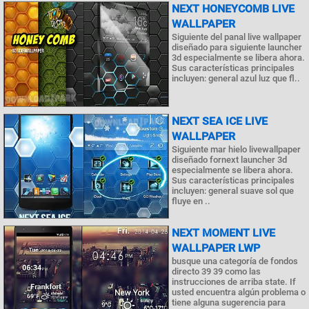
NEXT HONEYCOMB LIVE
WALLPAPER
Siguiente del panal live wallpaper
diseñado para siguiente launcher
3d especialmente se libera ahora.
Sus características principales
incluyen: general azul luz que fl..
NEXT SEA ICE LIVE
WALLPAPER
Siguiente mar hielo livewallpaper
diseñado fornext launcher 3d
especialmente se libera ahora.
Sus características principales
incluyen: general suave sol que
fluye en ..
NEXT MOMENT LIVE
WALLPAPER LWP
busque una categoría de fondos
directo 39 39 como las
instrucciones de arriba state. If
usted encuentra algún problema o
tiene alguna sugerencia para