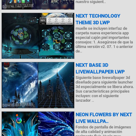
nuestro siguient..
NEXT TECHNOLOGY
THEME 3D LWP
muelle se incluyen interfaz de
carpeta nueva experiencia app
especial cajón piel importantes
consejos: 1. Asegúrese de que la
última versión v2. 07. 1 o anterior
de..
NEXT BASE 3D
LIVEWALLPAPER LWP
Siguiente base livewallpaper 3d
diseñado para siguiente launcher
3d especialmente se libera ahora.
Sus características principales
incluyen: con el siguiente
lanzador ..
NEON FLOWERS BY NEXT
LIVE WALLPA..
Fondos de pantalla de imágenes
de alta calidad y animación