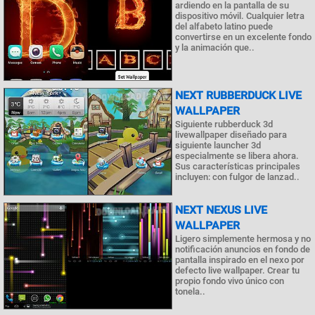
ardiendo en la pantalla de su
dispositivo móvil. Cualquier letra
del alfabeto latino puede
convertirse en un excelente fondo
y la animación que..
NEXT RUBBERDUCK LIVE
WALLPAPER
Siguiente rubberduck 3d
livewallpaper diseñado para
siguiente launcher 3d
especialmente se libera ahora.
Sus características principales
incluyen: con fulgor de lanzad..
NEXT NEXUS LIVE
WALLPAPER
Ligero simplemente hermosa y no
notificación anuncios en fondo de
pantalla inspirado en el nexo por
defecto live wallpaper. Crear tu
propio fondo vivo único con
tonela..