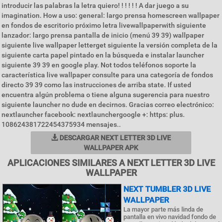
introducir las palabras la letra quiero! ! ! ! ! ! A dar juego a su
imagination. How a uso: general: largo prensa homescreen wallpaper
en fondos de escritorio próximo letra livewallpaperwith siguiente
lanzador: largo prensa pantalla de inicio (menú 39 39) wallpaper
siguiente live wallpaper letterget siguiente la versión completa de la
siguiente carta papel pintado en la búsqueda e instalar launcher
siguiente 39 39 en google play. Not todos teléfonos soporte la
característica live wallpaper consulte para una categoría de fondos
directo 39 39 como las instrucciones de arriba state. If usted
encuentra algún problema o tiene alguna sugerencia para nuestro
siguiente launcher no dude en decirnos. Gracias correo electrónico:
nextlauncher facebook: nextlaunchergoogle +: https: plus.
108624381722454375934 mensajes..
DESCARGAR NEXT LETTER 3D LIVE
WALLPAPER APK
APLICACIONES SIMILARES A NEXT LETTER 3D LIVE
WALLPAPER
NEXT TUMBLER 3D LIVE
WALLPAPER
La mayor parte más linda de
pantalla en vivo navidad fondo de