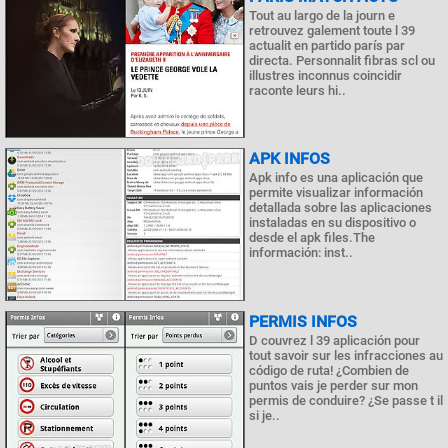
Tout au largo de la journ e
retrouvez galement toute l 39
actualit en partido parís par
directa. Personnalit fibras scl ou
illustres inconnus coincidir
raconte leurs hi..
APK INFOS
Apk info es una aplicación que
permite visualizar información
detallada sobre las aplicaciones
instaladas en su dispositivo o
desde el apk files.The
información: inst..
PERMIS INFOS
D couvrez l 39 aplicación pour
tout savoir sur les infracciones au
código de ruta! ¿Combien de
puntos vais je perder sur mon
permis de conduire? ¿Se passe t il
si je..