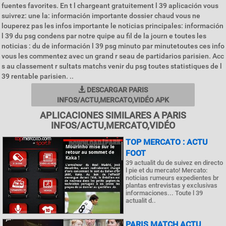
fuentes favorites. En t l chargeant gratuitement l 39 aplicación vous
suivrez: une la: información importante dossier chaud vous ne
louperez pas les infos importante le noticias principales: información
l 39 du psg condens par notre quipe au fil de la journ e toutes les
noticias : du de información l 39 psg minuto par minutetoutes ces info
vous les commentez avec un grand r seau de partidarios parisien. Acc
s au classement r sultats matchs venir du psg toutes statistiques de l
39 rentable parisien. ..
DESCARGAR PARIS
INFOS/ACTU,MERCATO,VIDÉO APK
APLICACIONES SIMILARES A PARIS
INFOS/ACTU,MERCATO,VIDÉO
TOP MERCATO : ACTU
FOOT
39 actualit du de suivez en directo
l pie et du mercato! Mercato:
noticias rumeurs expedientes br
plantas entrevistas y exclusivas
informaciones... Toute l 39
actualit d..
PARIS MATCH ACTU