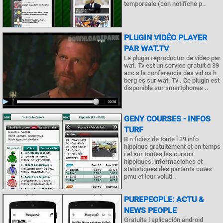
temporeale (con notifiche p..
PLUGIN VIDÉO PLAYER
PAR WAT.TV
Le plugin reproductor de vídeo par
wat. Tv est un service gratuit d 39
acc s la conferencia des vid os h
berg es sur wat. Tv . Ce plugin est
disponible sur smartphones ..
GENY COURSES - INFOS
TURF
B n ficiez de toute l 39 info
hippique gratuitement et en temps
i el sur toutes les cursos
hippiques: informaciones et
statistiques des partants cotes
pmu et leur voluti..
PUREPEOPLE: ACTU &
NEWS PEOPLE
Gratuite l aplicación android