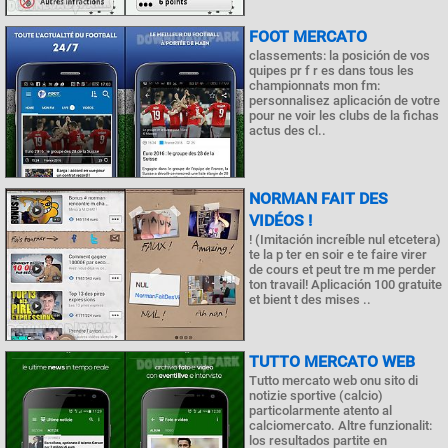
FOOT MERCATO
classements: la posición de vos
quipes pr f r es dans tous les
championnats mon fm:
personnalisez aplicación de votre
pour ne voir les clubs de la fichas
actus des cl..
NORMAN FAIT DES
VIDÉOS !
! (Imitación increíble nul etcetera)
te la p ter en soir e te faire virer
de cours et peut tre m me perder
ton travail! Aplicación 100 gratuite
et bient t des mises ..
TUTTO MERCATO WEB
Tutto mercato web onu sito di
notizie sportive (calcio)
particolarmente atento al
calciomercato. Altre funzionalit:
los resultados partite en