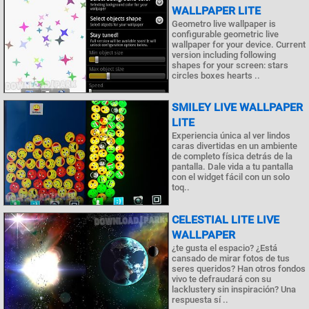
WALLPAPER LITE
Geometro live wallpaper is
configurable geometric live
wallpaper for your device. Current
version including following
shapes for your screen: stars
circles boxes hearts ..
SMILEY LIVE WALLPAPER
LITE
Experiencia única al ver lindos
caras divertidas en un ambiente
de completo física detrás de la
pantalla. Dale vida a tu pantalla
con el widget fácil con un solo
toq..
CELESTIAL LITE LIVE
WALLPAPER
¿te gusta el espacio? ¿Está
cansado de mirar fotos de tus
seres queridos? Han otros fondos
vivo te defraudará con su
lacklustery sin inspiración? Una
respuesta sí ..