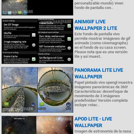
personalizable mundo) viven
fondo de pantalla con..
ANIMGIF LIVE
WALLPAPER 2 LITE
Este fondo de pantalla vivo
permite mostrar imágenes de gif
animado (como cinemagraphs)
en el fondo de su casa screen.
Please nota que es una versión
lite y así muest..
PANORAMA LITE LIVE
WALLPAPER
Papel pintado vivo opengl muestra
imágenes panorámicas de 360!
Características: desenfoque de
movimiento de 3 imágenes
predefinidas! Versión completa
incluye: rotac..
APOD LITE - LIVE
WALLPAPER
Imagen de astronomía de la nasa