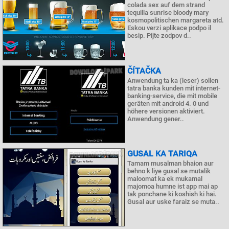
colada sex auf dem strand
tequilla sunrise bloody mary
kosmopolitischen margareta atd.
Eskou verzi aplikace podpo il
besip. Pijte zodpov d..
ČÍTAČKA
Anwendung ta ka (leser) sollen
tatra banka kunden mit internet-
banking-service, die mit mobile
geräten mit android 4. 0 und
höhere versionen aktiviert.
Anwendung gener..
GUSAL KA TARIQA
Tamam musalman bhaion aur
behno k liye gusal se mutalik
maloomat ka ek mukamal
majomoa humne ist app mai ap
tak ponchane ki koshish ki hai.
Gusal aur uske faraiz se muta..