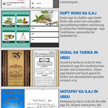
sonnensyste..
GUPT ROGO KA ILAJ
Gupt rogo ka ilajthis app bietet
ihnen alle arten von sexuellen
gesundheitsproblem und lösung
in einfachen hindi language. App
funktionen: ayurvedische
heilmittel für ..
GUSAL KA TARIKA IN
URDU
Gusal ka tarika in urdu ist eine
islamisch-app für muslimischen
bruder und schwestern. Diese
app basiert auf buch gusal ka
tarika von dawateislami gründer
scheich e ta..
MOTAPAY KA ILAJ IN
URDU
Motapay ka ilaj in urdu ist die tolle
app für all jene menschen, die