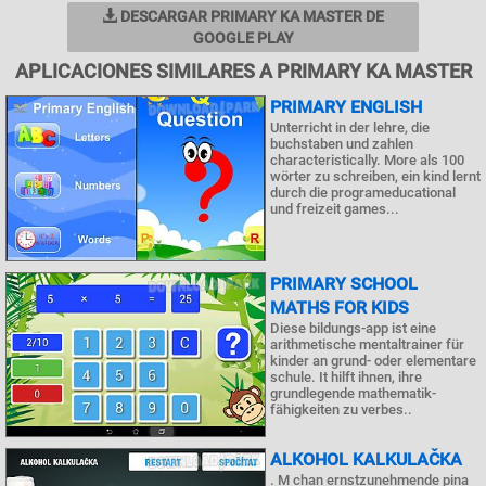
DESCARGAR PRIMARY KA MASTER DE
GOOGLE PLAY
APLICACIONES SIMILARES A PRIMARY KA MASTER
PRIMARY ENGLISH
Unterricht in der lehre, die
buchstaben und zahlen
characteristically. More als 100
wörter zu schreiben, ein kind lernt
durch die programeducational
und freizeit games...
PRIMARY SCHOOL
MATHS FOR KIDS
Diese bildungs-app ist eine
arithmetische mentaltrainer für
kinder an grund- oder elementare
schule. It hilft ihnen, ihre
grundlegende mathematik-
fähigkeiten zu verbes..
ALKOHOL KALKULAČKA
. M chan ernstzunehmende pina