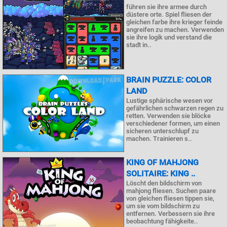
führen sie ihre armee durch
düstere orte. Spiel fliesen der
gleichen farbe ihre krieger feinde
angreifen zu machen. Verwenden
sie ihre logik und verstand die
stadt in..
BRAIN PUZZLE: COLOR
LAND
Lustige sphärische wesen vor
gefährlichen schwarzen regen zu
retten. Verwenden sie blöcke
verschiedener formen, um einen
sicheren unterschlupf zu
machen. Trainieren s..
KING OF MAHJONG
SOLITAIRE: KING ..
Löscht den bildschirm von
mahjong fliesen. Suchen paare
von gleichen fliesen tippen sie,
um sie vom bildschirm zu
entfernen. Verbessern sie ihre
beobachtung fähigkeite..