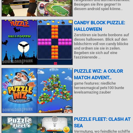
Besiegen sie ihre gegner! In
diesem android spiel könne..
CANDY BLOCK PUZZLE:
HALLOWEEN
Zerstören sie bunte bonbons auf
dieses halloween. Blick auf den
bildschirm voll von candy blöcke
und ordnen sie sie in zeilen.
Begeben sie sich auf eine
faszinierende ..
PUZZLE WIZ: A COLOR
MATCH ADVENT..
game features: niedliche
heroesmagical pets100 bunte
levelsamazing zauber
PUZZLE FLEET: CLASH AT
SEA
Vermutung, wo feindliche schiffe