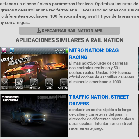
ue tienen un diseño único y parámetros técnicos. Optimizar las rutas de
gresos y desarrollar una red ferroviaria. Hacer asociaciones con sus ca
 6 diferentes epochsover 100 ferrocarril engines11 tipos de tareas en 
ny con amigos..
DESCARGAR RAIL NATION APK
APLICACIONES SIMILARES A RAIL NATION
NITRO NATION: DRAG
RACING
El más adictivo juego de carreras
con controles realistas y 50 +
coches reales! Unidad 50 + licencia
oficial coches de escotillas calientes
al músculo americano a 1000..
TRAFFIC NATION: STREET
DRIVERS
conducir un coche rápido a lo largo
de calles y carreteras del país. Ir
alrededor de diferentes obstáculos y
otros coches. Intentar ser un street
racer en este juego..