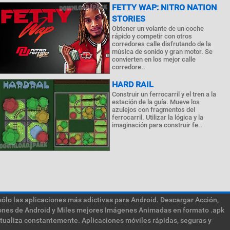
FETTY WAP: NITRO NATION
STORIES
Obtener un volante de un coche
rápido y competir con otros
corredores calle disfrutando de la
música de sonido y gran motor. Se
convierten en los mejor calle
corredore..
HARD RAIL
Construir un ferrocarril y el tren a la
estación de la guía. Mueve los
azulejos con fragmentos del
ferrocarril. Utilizar la lógica y la
imaginación para construir fe..
sólo las aplicaciones más adictivas para Android. Descargar Acción,
ciones de Android y Miles mejores Imágenes Animadas en formato .apk
ctualiza constantemente. Aplicaciones móviles rápidas, seguras y