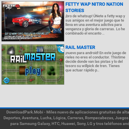
FETTY WAP NITRO NATION
STORIES
¡bro de whatsup! ÚNete a fetty wap y
sus amigos en el mejor juego que te
lleva en una aventura adictiva para
venganza y gloria de carreras. Lo he
combinado el encanto ..
RAIL MASTER
¡nuevo para android! En este juego de
rieles no eres el conductor. Thistime
decide donde van las pistas y lo del
tesoro su willpick de tren. Tienes
que actuar rápido p..
DownloadPark.Mobi - Miles nuevo de aplicaciones gratuitas de alta 
Deportes, Aventura, Lucha, Lógica, Carreras, Rompecabezas, Juegos 
para Samsung Galaxy, HTC, Huawei, Sony, LG y tros teléfonos and