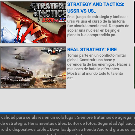
STRATEGY AND TACTICS:
USSR VS US..
En el juego de estrategia y tácticas:
urss vs usa el curso de la historia
fue absolutamente mal. Después de
soplar una nuclear en beijing el
planeta fue comprendida po..
REAL STRATEGY: FIRE
Tomar parte en un conflicto militar
global. Construir una base y
defenderla de los enemigos. Hacer a
misiones de batalla diferentes.
Mostrar al mundo todo tu talento
est..
calidad para celulares en un solo lugar. Siempre tratamos de agregar 
de estrategia, Herramientas útiles, Editor de fotos, Seguridad Aplica
roid o dispositivos tablet. Downloadpark su tienda Android gratis se a