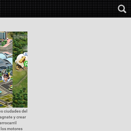
es ciudades del
agnate y crear
errocarril
r los motores