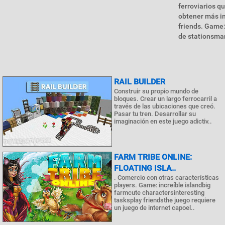
ferroviarios q
obtener más in
friends. Game:
de stationsma
RAIL BUILDER
Construir su propio mundo de
bloques. Crear un largo ferrocarril a
través de las ubicaciones que creó.
Pasar tu tren. Desarrollar su
imaginación en este juego adictiv..
FARM TRIBE ONLINE:
FLOATING ISLA..
. Comercio con otras características
players. Game: increíble islandbig
farmcute charactersinteresting
tasksplay friendsthe juego requiere
un juego de internet capoel..