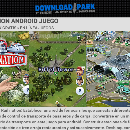
TION ANDROID JUEGO
 GRATIS »
EN LÍNEA JUEGOS
 Rail nation: Establecer una red de ferrocarriles que conectan diferent
de control de transporte de pasajeros y de carga. Convertirse en un m
rio de transporte en este juego para android. Construir estaciones de f
a estación de tren arroja restaurantes y así sucesivamente. Desbloquea