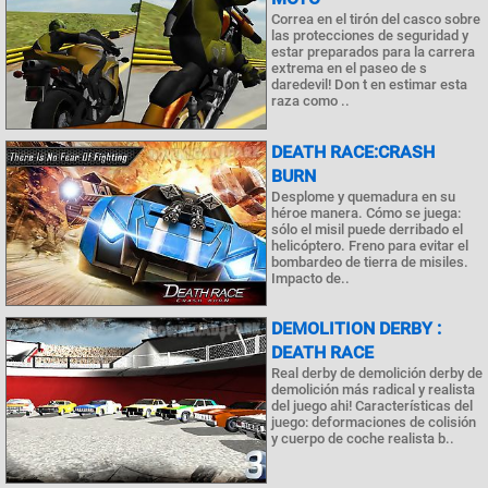
Correa en el tirón del casco sobre
las protecciones de seguridad y
estar preparados para la carrera
extrema en el paseo de s
daredevil! Don t en estimar esta
raza como ..
DEATH RACE:CRASH
BURN
Desplome y quemadura en su
héroe manera. Cómo se juega:
sólo el misil puede derribado el
helicóptero. Freno para evitar el
bombardeo de tierra de misiles.
Impacto de..
DEMOLITION DERBY :
DEATH RACE
Real derby de demolición derby de
demolición más radical y realista
del juego ahi! Características del
juego: deformaciones de colisión
y cuerpo de coche realista b..