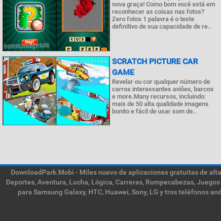
nova graça! Como bom você está em
reconhecer as coisas nas fotos?
Zero fotos 1 palavra é o teste
definitivo de sua capacidade de re..
SCRATCH PICTURE CAR
GAME
Revelar ou cor qualquer número de
carros interessantes aviões, barcos
e more.Many recursos, incluindo:
mais de 50 alta qualidade imagens
bonito e fácil de usar som de..
DownloadPark.Mobi - Miles nuevo de aplicaciones gratuitas de alta 
Deportes, Aventura, Lucha, Lógica, Carreras, Rompecabezas, Juegos 
para Samsung Galaxy, HTC, Huawei, Sony, LG y tros teléfonos and