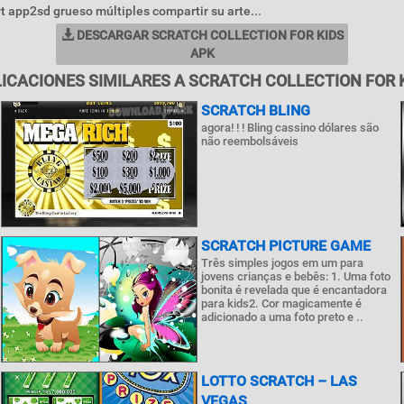
t app2sd grueso múltiples compartir su arte...
DESCARGAR SCRATCH COLLECTION FOR KIDS
APK
ICACIONES SIMILARES A SCRATCH COLLECTION FOR 
SCRATCH BLING
agora! ! ! Bling cassino dólares são
não reembolsáveis
SCRATCH PICTURE GAME
Três simples jogos em um para
jovens crianças e bebês: 1. Uma foto
bonita é revelada que é encantadora
para kids2. Cor magicamente é
adicionado a uma foto preto e ..
LOTTO SCRATCH – LAS
VEGAS