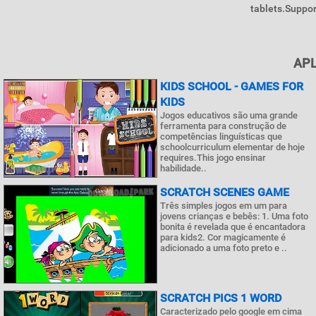
tablets.Suppor
APL
KIDS SCHOOL - GAMES FOR
KIDS
Jogos educativos são uma grande
ferramenta para construção de
competências linguísticas que
schoolcurriculum elementar de hoje
requires.This jogo ensinar
habilidade..
SCRATCH SCENES GAME
Três simples jogos em um para
jovens crianças e bebês: 1. Uma foto
bonita é revelada que é encantadora
para kids2. Cor magicamente é
adicionado a uma foto preto e ..
SCRATCH PICS 1 WORD
Caracterizado pelo google em cima