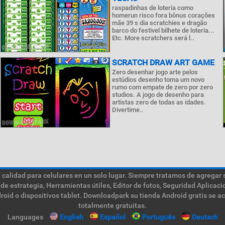
raspadinhas de loteria como
homerun risco fora bônus corações
mãe 39 s dia scratchies e dragão
barco do festivel bilhete de loteria...
Etc. More scratchers será l..
SCRATCH DRAW ART GAME
Zero desenhar jogo arte pelos
estúdios desenho toma um novo
rumo com empate de zero por zero
studios. A jogo de desenho para
artistas zero de todas as idades.
Divertime..
calidad para celulares en un solo lugar. Siempre tratamos de agregar 
de estrategia, Herramientas útiles, Editor de fotos, Seguridad Aplica
roid o dispositivos tablet. Downloadpark su tienda Android gratis se a
totalmente gratuitas.
Languages
English
Español
Português
Deutsch