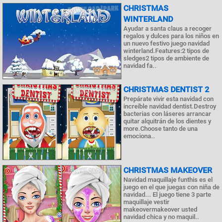
CHRISTMAS
WINTERLAND
Ayudar a santa claus a recoger
regalos y dulces para los niños en
un nuevo festivo juego navidad
winterland.Features:2 tipos de
sledges2 tipos de ambiente de
navidad fa..
CHRISTMAS DENTIST 2
Prepárate vivir esta navidad con
increíble navidad dentist.Destroy
bacterias con láseres arrancar
quitar alquitrán de los dientes y
more.Choose tanto de una
emociona..
CHRISTMAS MAKEOVER
Navidad maquillaje funthis es el
juego en el que juegas con niña de
navidad... El juego tiene 3 parte
maquillaje vestir
makeovermakeover usted
navidad chica y no maquil..