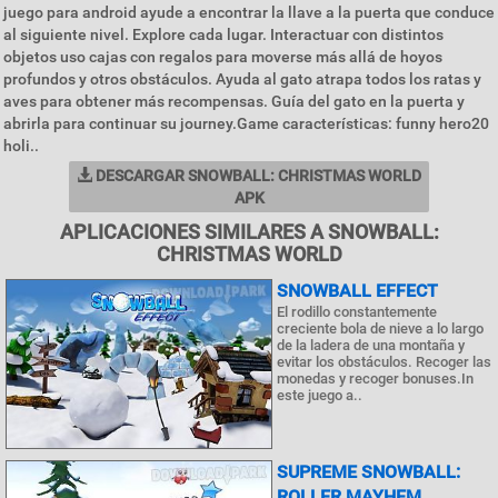
juego para android ayude a encontrar la llave a la puerta que conduce
al siguiente nivel. Explore cada lugar. Interactuar con distintos
objetos uso cajas con regalos para moverse más allá de hoyos
profundos y otros obstáculos. Ayuda al gato atrapa todos los ratas y
aves para obtener más recompensas. Guía del gato en la puerta y
abrirla para continuar su journey.Game características: funny hero20
holi..
DESCARGAR SNOWBALL: CHRISTMAS WORLD
APK
APLICACIONES SIMILARES A SNOWBALL:
CHRISTMAS WORLD
SNOWBALL EFFECT
El rodillo constantemente
creciente bola de nieve a lo largo
de la ladera de una montaña y
evitar los obstáculos. Recoger las
monedas y recoger bonuses.In
este juego a..
SUPREME SNOWBALL:
ROLLER MAYHEM ..