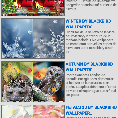
invierno. Disfrute de un ambiente
acogedor cuando está cubierto de
nieve y..
WINTER BY BLACKBIRD
WALLPAPERS
Disfrutar de la belleza de la vista
del invierno y la frescura de la
mañana helada! Live wallpapers
se completan con 3d los copos de
nieve son tacto sensible y tener
co..
AUTUMN BY BLACKBIRD
WALLPAPERS
Impresionantes fondos de
pantalla energizados demostrar
la belleza de la naturaleza en
otoño. La aplicación tiene efectos
de vidrio al vapor agua superficial
las gotas..
PETALS 3D BY BLACKBIRD
WALLPAPER..