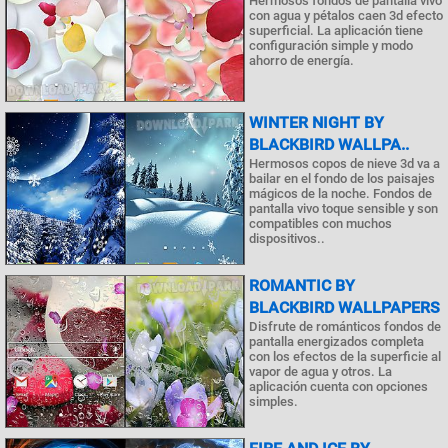
Hermosos fondos de pantalla vivo
con agua y pétalos caen 3d efecto
superficial. La aplicación tiene
configuración simple y modo
ahorro de energía.
WINTER NIGHT BY
BLACKBIRD WALLPA..
Hermosos copos de nieve 3d va a
bailar en el fondo de los paisajes
mágicos de la noche. Fondos de
pantalla vivo toque sensible y son
compatibles con muchos
dispositivos..
ROMANTIC BY
BLACKBIRD WALLPAPERS
Disfrute de románticos fondos de
pantalla energizados completa
con los efectos de la superficie al
vapor de agua y otros. La
aplicación cuenta con opciones
simples.