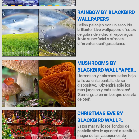
RAINBOW BY BLACKBIRD
WALLPAPERS
Bellos paisajes con un arco iris
brillante. Live wallpapers efectos
de gotas de vidrio al vapor agua
lluvia superficial y ofrecen
diferentes configuraciones.
MUSHROOMS BY
BLACKBIRD WALLPAPER..
Hermosas y sabrosas setas bajo
la lluvia en la pantalla de su
dispositivo. ¡Obtendrá sólo los
más jugosos y más sabrosos!
¡Sumérgete en un bosque de seta
de otoñ..
CHRISTMAS EVE BY
BLACKBIRD WALLP..
Estos maravillosos fondos de
pantalla vivo le ayudará a sentir la
magia de las vacaciones de