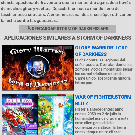
ciencia apasionante fi aventura que te mantendrá agarrado a través
de muchos giros y vueltas. Descubrir un nuevo mundo lleno de
fascinantes characters. A enorme arsenal de armas súper utilizar en
la lucha contra las guadañas..
DESCARGAR STORM OF DARKNESS APK
APLICACIONES SIMILARES A STORM OF DARKNESS
GLORY WARRIOR: LORD
OF DARKNESS
Lucha contra las legiones del
señor oscuro. Derrotar demonios
zombies y otros monstruos llenar
las características de lands.
Game unido: absorbente historia
héroe pod..
WAR OF FIGHTER:STORM
BLITZ
Historia antecedentes: anno
domini 2050 en 2 de julio la
humanidad nunca olvidará esta
nave alienígena del día
comenzaron a atacar la tierra
como choque entre diferen..