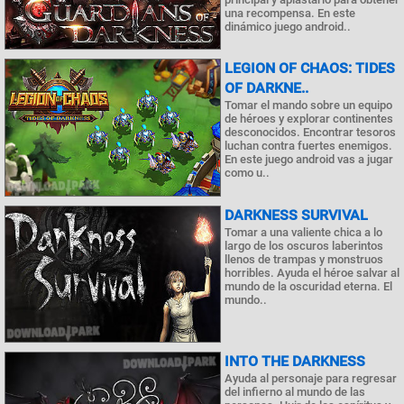
una recompensa. En este
dinámico juego android..
LEGION OF CHAOS: TIDES
OF DARKNE..
Tomar el mando sobre un equipo
de héroes y explorar continentes
desconocidos. Encontrar tesoros
luchan contra fuertes enemigos.
En este juego android vas a jugar
como u..
DARKNESS SURVIVAL
Tomar a una valiente chica a lo
largo de los oscuros laberintos
llenos de trampas y monstruos
horribles. Ayuda el héroe salvar al
mundo de la oscuridad eterna. El
mundo..
INTO THE DARKNESS
Ayuda al personaje para regresar
del infierno al mundo de las