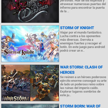
personas. Huir de los espíritus y
atravesar numerosas puertas del
infierno para encontrar la puerta
de la ..
STORM OF KNIGHT
Viajar por el mundo fantástico.
Lucha contra a los oponentes
más diversas. Derrota a
enemigos fuertes y recoger el
botín. En este juego para android
podrá crear un e..
WAR STORM: CLASH OF
HEROES
Se reúnen a un héroes poderosos
ejército enorme conseguir su arte
de lado un poderoso reino sobre
las ruinas del imperio caído.
Explorar lugares sombríos de
este ju..
STORM BORN: WAR OF