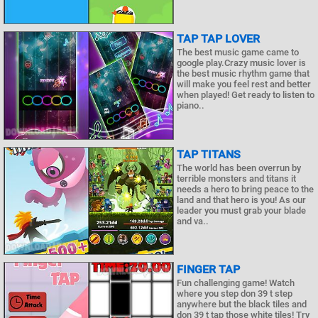
TAP TAP LOVER
The best music game came to
google play.Crazy music lover is
the best music rhythm game that
will make you feel rest and better
when played! Get ready to listen to
piano..
TAP TITANS
The world has been overrun by
terrible monsters and titans it
needs a hero to bring peace to the
land and that hero is you! As our
leader you must grab your blade
and va..
FINGER TAP
Fun challenging game! Watch
where you step don 39 t step
anywhere but the black tiles and
don 39 t tap those white tiles! Try