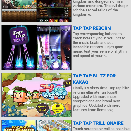
kingdom and dungeons of m s
various monsters. The evil drag n
rob the sacred relics of the
kingdom o..
TAP TAP REBORN
Tap corresponding buttons to
catch notes flying at you. Act to
the music beats and set
incredible records. Enjoy good
music test your sense of rhythm
and speed of your r..
TAP TAP BLITZ FOR
KAKAO
Finally it s show time! Tap tap blitz
returns ultimate fun boost!
Upgraded with more maps
competitions and brand new
graphics! Updated with more
features from items to g..
TAP TAP TRILLIONAIRE
Touch screen so r call as possible