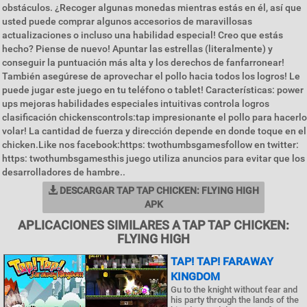
obstáculos. ¿Recoger algunas monedas mientras estás en él, así que
usted puede comprar algunos accesorios de maravillosas
actualizaciones o incluso una habilidad especial! Creo que estás
hecho? Piense de nuevo! Apuntar las estrellas (literalmente) y
conseguir la puntuación más alta y los derechos de fanfarronear!
También asegúrese de aprovechar el pollo hacia todos los logros! Le
puede jugar este juego en tu teléfono o tablet! Características: power
ups mejoras habilidades especiales intuitivas controla logros
clasificación chickenscontrols:tap impresionante el pollo para hacerlo
volar! La cantidad de fuerza y dirección depende en donde toque en el
chicken.Like nos facebook:https: twothumbsgamesfollow en twitter:
https: twothumbsgamesthis juego utiliza anuncios para evitar que los
desarrolladores de hambre..
DESCARGAR TAP TAP CHICKEN: FLYING HIGH
APK
APLICACIONES SIMILARES A TAP TAP CHICKEN:
FLYING HIGH
TAP! TAP! FARAWAY
KINGDOM
Gu to the knight without fear and
his party through the lands of the