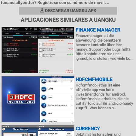
funanciallybetter? Regístrese con su número de móvil. ..
DESCARGAR UANGKU APK
APLICACIONES SIMILARES A UANGKU
FINANCE MANAGER
Finanzmanager ist die
anwendung, die benutzern
bessere kontrolle über ihre
money. Support oder bugs hilft?
Bitte kontaktieren sie uns:
ignmobile erstellen, wie viele ko..
HDFCMFMOBILE
Hdfcmfmobilethis ist eine
offizielle app von hdfc
investmentfonds für android.
Hdfcmfmobile erhalten, die sie
auf ihr folio auf ihr android-handy
zugriff. Was können s..
CURRENCY
Jetzt mit historischen und