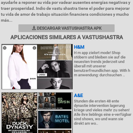
ayudarle a reponer su vida por vadear ausentes energías negativas y
traer prosperidad. Indio de vastu shastra tiene el poder para mejorar
tu vida de amor de trabajo situación financiera condiciones y mucho
más...
DESCARGAR VASTUSHASTRA APK
APLICACIONES SIMILARES A VASTUSHASTRA
H&M
H m app zielort mode! Shop
stöbern und bleiben sie auf die
neuesten trends jederzeit und
überall mit unserer
benutzerfreundlichen app. With h
m anwendung: durchsuchen ..
A&E
Stunden die ersten 48 ente
dynastie intervention lagerung
kriege und vieles mehr zu sehen!
Alle ihre lieblings eine e-verfügbar
sind shows, wo und wann sie
direkt am wo..