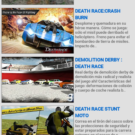
DEATH RACE:CRASH
BURN
Desplome y quemadura en su
héroe manera. Cómo se juega:
sólo el misil puede derribado el
helicóptero. Freno para evitar el
bombardeo de tierra de misiles.
Impacto de..
DEMOLITION DERBY :
DEATH RACE
Real derby de demolición derby de
demolición más radical y realista
del juego ahi! Características del
juego: deformaciones de colisión
y cuerpo de coche realista b..
DEATH RACE STUNT
MOTO
Correa en el tirón del casco sobre
las protecciones de seguridad y
estar preparados para la carrera
extrema en el paseo de s