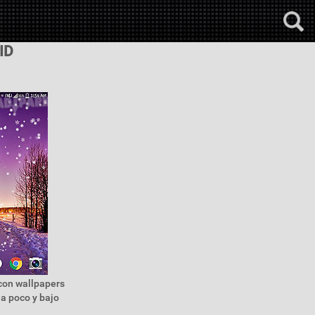
ID
 con wallpapers
a poco y bajo