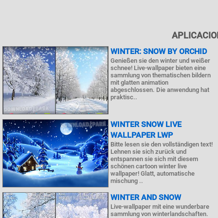
APLICACIO
WINTER: SNOW BY ORCHID
Genießen sie den winter und weißer
schnee! Live-wallpaper bieten eine
sammlung von thematischen bildern
mit glatten animation
abgeschlossen. Die anwendung hat
praktisc..
WINTER SNOW LIVE
WALLPAPER LWP
Bitte lesen sie den vollständigen text!
Lehnen sie sich zurück und
entspannen sie sich mit diesem
schönen cartoon winter live
wallpaper! Glatt, automatische
mischung ..
WINTER AND SNOW
Live-wallpaper mit eine wunderbare
sammlung von winterlandschaften.