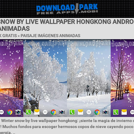
SNOW BY LIVE WALLPAPER HONGKONG ANDRO
ANIMADAS
 GRATIS »
PAISAJE IMÁGENES ANIMADAS
 Winter snow by live wallpaper hongkong: ¡siente la magia de invierno
ad! Muchos fondos para escoger hermosos copos de nieve cayendo poco 
rgía. ..