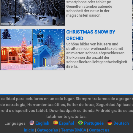
smartphone oder tablet-pc.
Genießen atemberaubende
schönheit der natur in der
magischsten saison.
CHRISTMAS SNOW BY
ORCHID
Schöne bilder von häusern und
straßen in der weihnachtszeit mit
animierten schnee abgeschlossen.
Sie können die anzahl der
schneeflocken lichtgeschwindigkeit
ihre fa..
calidad para celulares en un solo lugar. Siempre tratamos de agregar 
de estrategia, Herramientas útiles, Editor de fotos, Seguridad Aplica
roid o dispositivos tablet. Downloadpark su tienda Android gratis se a
totalmente gratuitas.
Languages
English
Español
Português
Deutsch
Inicio
|
Categorías
|
Terms/DMCA
|
Contact us