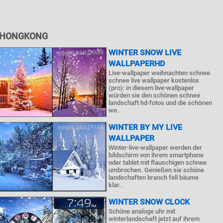
R HONGKONG
WINTER SNOW LIVE
WALLPAPERHD
Live-wallpaper weihnachten schnee
schnee live wallpaper kostenlos
(pro): in diesem live-wallpaper
würden sie den schönen schnee
landschaft hd-fotos und die schönen
we..
WINTER BY MY LIVE
WALLPAPER
Winter-live-wallpaper werden der
bildschirm von ihrem smartphone
oder tablet mit flauschigen schnee
umbrochen. Genießen sie schöne
landschaften branch fell bäume
klar..
WINTER SNOW CLOCK
Schöne analoge uhr mit
winterlandschaft jetzt auf ihrem