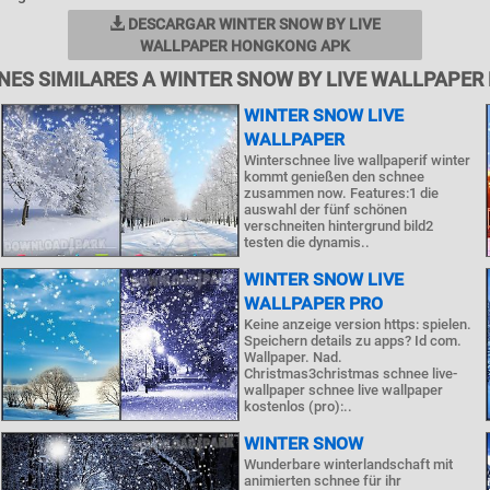
DESCARGAR WINTER SNOW BY LIVE
WALLPAPER HONGKONG APK
NES SIMILARES A WINTER SNOW BY LIVE WALLPAPE
WINTER SNOW LIVE
WALLPAPER
Winterschnee live wallpaperif winter
kommt genießen den schnee
zusammen now. Features:1 die
auswahl der fünf schönen
verschneiten hintergrund bild2
testen die dynamis..
WINTER SNOW LIVE
WALLPAPER PRO
Keine anzeige version https: spielen.
Speichern details zu apps? Id com.
Wallpaper. Nad.
Christmas3christmas schnee live-
wallpaper schnee live wallpaper
kostenlos (pro):..
WINTER SNOW
Wunderbare winterlandschaft mit
animierten schnee für ihr