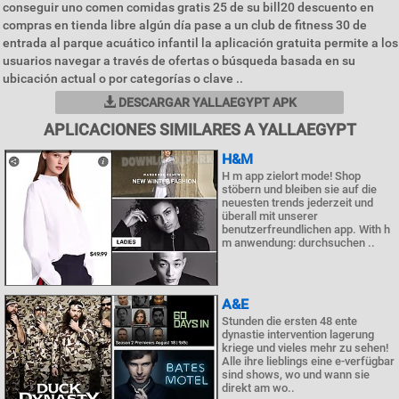
conseguir uno comen comidas gratis 25 de su bill20 descuento en
compras en tienda libre algún día pase a un club de fitness 30 de
entrada al parque acuático infantil la aplicación gratuita permite a los
usuarios navegar a través de ofertas o búsqueda basada en su
ubicación actual o por categorías o clave ..
DESCARGAR YALLAEGYPT APK
APLICACIONES SIMILARES A YALLAEGYPT
H&M
H m app zielort mode! Shop
stöbern und bleiben sie auf die
neuesten trends jederzeit und
überall mit unserer
benutzerfreundlichen app. With h
m anwendung: durchsuchen ..
A&E
Stunden die ersten 48 ente
dynastie intervention lagerung
kriege und vieles mehr zu sehen!
Alle ihre lieblings eine e-verfügbar
sind shows, wo und wann sie
direkt am wo..