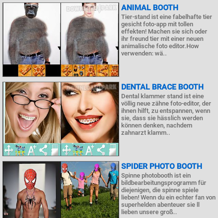
ANIMAL BOOTH
Tier-stand ist eine fabelhafte tier
gesicht foto-app mit tollen
effekten! Machen sie sich oder
ihr freund tier mit einer neuen
animalische foto editor.How
verwenden: wä..
DENTAL BRACE BOOTH
Dental klammer stand ist eine
völlig neue zähne foto-editor, der
ihnen hilft, zu entspannen, wenn
sie, dass sie hässlich werden
können denken, nachdem
zahnarzt klamm..
SPIDER PHOTO BOOTH
Spinne photobooth ist ein
bildbearbeitungsprogramm für
diejenigen, die spinne spiele
lieben! Wenn du ein echter fan von
superhelden abenteuer sie ll
lieben unsere groß..