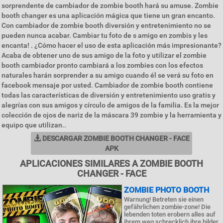
sorprendente de cambiador de zombie booth hará su amuse. Zombie
booth changer es una aplicación mágica que tiene un gran encanto.
Con cambiador de zombie booth diversión y entretenimiento no se
pueden nunca acabar. Cambiar tu foto de s amigo en zombis y les
encanta! . ¿Cómo hacer el uso de esta aplicación más impresionante?
Acaba de obtener uno de sus amigo de la foto y utilizar el zombie
booth cambiador pronto cambiará a los zombies con los efectos
naturales harán sorprender a su amigo cuando él se verá su foto en
facebook mensaje por usted. Cambiador de zombie booth contiene
todas las características de diversión y entretenimiento uso gratis y
alegrías con sus amigos y círculo de amigos de la familia. Es la mejor
colección de ojos de nariz de la máscara 39 zombie y la herramienta y
equipo que utilizan..
DESCARGAR ZOMBIE BOOTH CHANGER - FACE
APK
APLICACIONES SIMILARES A ZOMBIE BOOTH
CHANGER - FACE
ZOMBIE PHOTO BOOTH
Warnung! Betreten sie einen
gefährlichen zombie-zone! Die
lebenden toten erobern alles auf
ihrem weg schrecklich ihre bilder