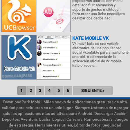
dispositivos android con menú
detallado fluir animación y
soporte de gestos multitouch.
Para crear una ficha necesitará
deslizar dos dedos haci..
KATE MOBILE VK
Vk móvil kate es una versión
alternativa de una popular red
social vkontakte para smartphone
android. A diferencia de la
aplicación oficial de vk mobile
kate ofrece c..
1
2
3
4
5
6
SIGUIENTE »
DownloadPark.Mobi - Miles nuevo de aplicaciones gratuitas de alta
calidad para celulares en un solo lugar. Siempre tratamos de agregar
sólo las aplicaciones más adictivas para Android. Descargar Acción,
Deportes, Aventura, Lucha, Lógica, Carreras, Rompecabezas, Juegos
de estrategia, Herramientas útiles, Editor de fotos, Seguridad